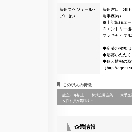
採用スケジュール・
採用窓口：SB
プロセス
用事務局）
※上記転職エー
※エントリー後
マンキャピタル
◆応募の秘密は
◆応募いただく
◆個人情報の取
（http://agen
この求人の特徴
設立20年以上
株式公開企業
大手企
女性社員が5割以上
企業情報