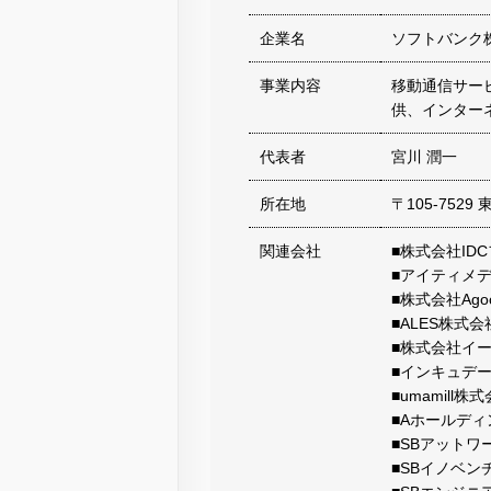
企業名
ソフトバンク
事業内容
移動通信サー
供、インター
代表者
宮川 潤一
所在地
〒105-752
関連会社
■株式会社ID
■アイティメ
■株式会社Ago
■ALES株式会
■株式会社イ
■インキュデ
■umamill株
■Aホールデ
■SBアットワ
■SBイノベン