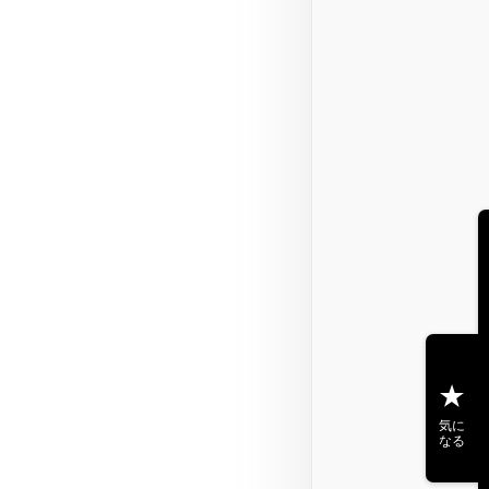
気に
なる