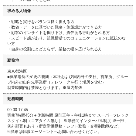
求める人物像
・戦略と実行をバランス良く担える方
・数値・データに基づいた戦略・施策設計ができる方
・顧客のインサイトを掘り下げ、責任ある行動がとれる方
・スピード感があり、組織横断でのコミュニケーションに抵抗のな
い方
・自身の役割にとどまらず、業務の幅を広げられる方
勤務地
東京都港区
■就業場所の変更の範囲：本社および国内外の支社、営業所、グルー
プ内外の出向先事業所（テレワークを行う場所を含む）
就業時間内は禁煙となります。※屋内禁煙
勤務時間
09:00-17:45
実働7時間45分＋休憩時間 原則正午～午後1時まで スーパーフレック
スタイム制（コアタイム無し） ※勤務間インターバル制度 ※一部、
例外部署もあり（所定労働勤務・シフト勤務・交替制勤務など）
※詳細は転職エージェントへお問い合わせください。