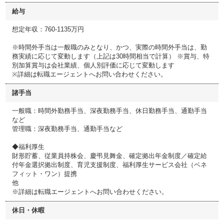
給与
想定年収：760-1135万円
※時間外手当は一般職のみとなり、かつ、実際の時間外手当は、勤
務実績に応じて変動します（上記は30時間相当で計算） ※賞与、特
別加算賞与は会社業績、個人別評価に応じて変動します
※詳細は転職エージェントへお問い合わせください。
諸手当
一般職：時間外勤務手当、深夜勤務手当、休日勤務手当、通勤手当
など
管理職：深夜勤務手当、通勤手当など
◆福利厚生
財形貯蓄、従業員持株会、慶弔見舞金、確定拠出年金制度／確定給
付年金選択拠出制度、育児支援制度、福利厚生サービス会社（ベネ
フィット・ワン）提携
他
※詳細は転職エージェントへお問い合わせください。
休日・休暇