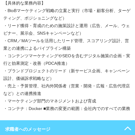
【具体的な業務内容】
・BtoBマーケティング戦略の立案と実行（市場・顧客分析、ターゲ
ティング、ポジショニングなど）
・リード獲得・育成のための施策設計と運用（広告、メール、ウェ
ビナー、展示会、SNSキャンペーンなど）
・CRM／MAツールを活用したリード管理、スコアリング設計、営
業との連携によるパイプライン構築
・コンテンツマーケティングやSEOを含むデジタル施策の企画・実
行と効果測定・改善（PDCA推進）
・ブランドプロジェクトのリード（新サービス企画、キャンペーン
設計、価値訴求戦略など）
・売上・予算管理、社内外関係者（営業・開発・広報・広告代理店
など）との連携推進
・マーケティング部門のマネジメントおよび育成
・コンテナ：Docker ■業務の変更の範囲：会社内でのすべての業務
求職者へのメッセージ