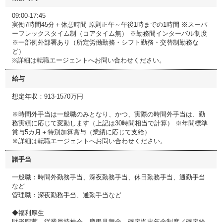
09:00-17:45
実働7時間45分＋休憩時間 原則正午～午後1時までの1時間 ※スーパ
ーフレックスタイム制（コアタイム無） ※勤務間インターバル制度
※一部例外部署あり（所定労働勤務・シフト勤務・交替制勤務な
ど）
※詳細は転職エージェントへお問い合わせください。
給与
想定年収：913-1570万円
※時間外手当は一般職のみとなり、かつ、実際の時間外手当は、勤
務実績に応じて変動します（上記は30時間相当で計算） ※年間標準
賞与5カ月＋特別加算賞与（業績に応じて支給）
※詳細は転職エージェントへお問い合わせください。
諸手当
一般職：時間外勤務手当、深夜勤務手当、休日勤務手当、通勤手当
など
管理職：深夜勤務手当、通勤手当など
◆福利厚生
財形貯蓄、従業員持株会、慶弔見舞金、確定拠出年金制度／確定給