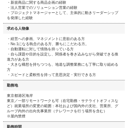
・新規商品に関する商品企画の経験
・法人営業でのソリューション営業の経験
・プロジェクトマネージャーとして、主体的に動きリーダーシップ
を発揮した経験
求める人物像
・経営への参画、マネジメントに意欲のある方
・No.1になる執念のある方、勝ちにこだわる方。
・自動運転に対して情熱を持っている方
・自ら課題や目的を設定し、関係者を巻き込みながら突破できる推
進力がある方
・大きな構想を持ちつつも、地道な調整業務にも丁寧に取り組める
方
・スピードと柔軟性を持って意思決定・実行できる方
勤務地
東京都港区海岸
東京／一部リモートワークも可（在宅勤務・サテライトオフィスな
ど）就業場所の変更の範囲：本社および国内外の支社、営業所、グ
ループ内外の出向先事業所（テレワークを行う場所を含む）
※屋内禁煙
勤務時間