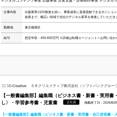
デジタルコンテンツ事業 出版事業 営業支援・企画制作事業 デジタル
仕事内容
出版業界のDX推進を担い、事業成長に直接貢献できるポジション
改善まで、幅広い領域で当社のデジタル変革を推進していただきます
勤務地
東京都港区
給与
想定年収：450-600万円 ※詳細は転職エージェントへお問い合
ＳＢクリエイティブ株式会社（ソフトバンクグルー
【一般書編集部】編集職（ビジネス書・新書・実用書
し〉・学習参考書・児童書
正社員
掲載終了日：2026/8/2
【一般書編集部】編集職（ビジネス書・新書・実用書・自己啓発書・