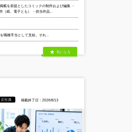
の掲載を前提としたコミックの制作および編集 ・
（紙、電子とも） ・担当作品...
代を職種手当として支給。それ...
気になる
正社員
掲載終了日：2026/8/13