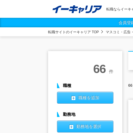
転職ならイーキ
会員登
転職サイトのイーキャリア TOP
マスコミ・広告
66
件
職種
66
職種を追加
勤務地
勤務地を選択