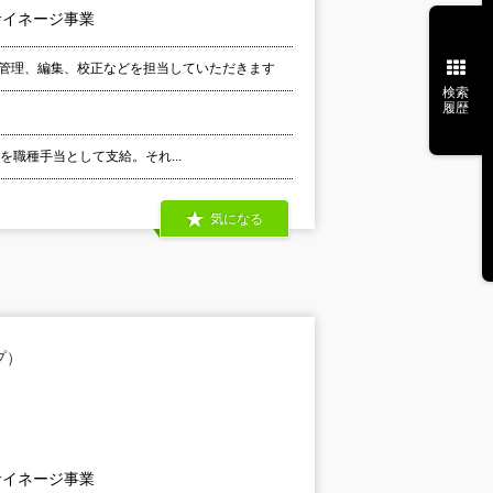
サイネージ事業
行管理、編集、校正などを担当していただきます
検索
履歴
代を職種手当として支給。それ...
気になる
プ）
サイネージ事業