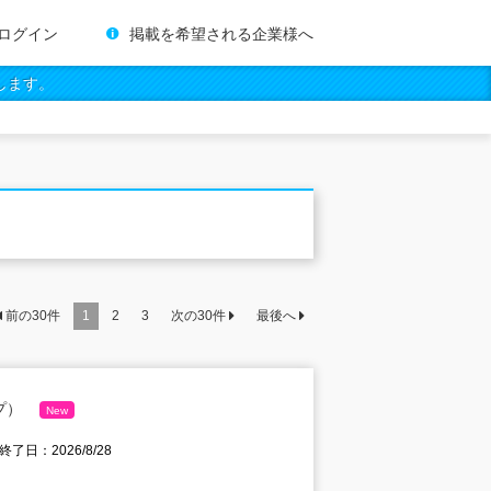
ログイン
掲載を希望される企業様へ
します。
前の
30
件
1
2
3
次の
30
件
最後へ
プ）
New
終了日：2026/8/28