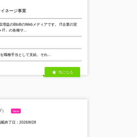
サイネージ事業
増益のBtoBのWebメディアです。 IT企業の宣
」の各種サ...
代を職種手当として支給。それ...
気になる
プ）
New
載終了日：2026/8/28