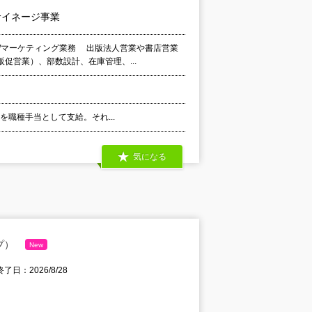
サイネージ事業
/マーケティング業務 出版法人営業や書店営業
促営業）、部数設計、在庫管理、...
代を職種手当として支給。それ...
気になる
プ）
New
了日：2026/8/28