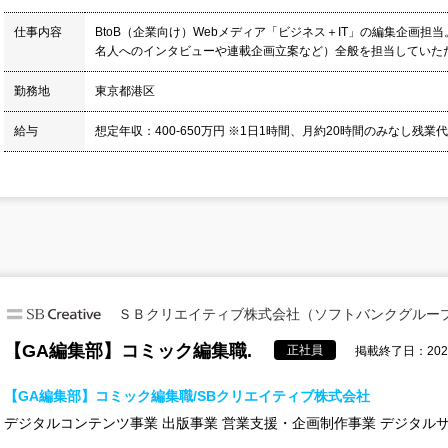
仕事内容
BtoB（企業向け）Webメディア「ビジネス＋IT」の編集企画担
名人へのインタビューや連載企画立案など）全般を担当していただき
勤務地
東京都港区
給与
想定年収：400-650万円 ※1日1時間、月約20時間のみなし残業
ＳＢクリエイティブ株式会社（ソフトバンクグルー
【GA編集部】コミック編集職.
正社員
掲載終了日：2026
【GA編集部】コミック編集職/SBクリエイティブ株式会社
デジタルコンテンツ事業 出版事業 営業支援・企画制作事業 デジタル