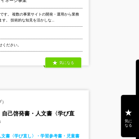
サイネージ事業
です。 複数の事業サイトの開発・運用から業務
。 技術的な知見を活かしな...
わせください。
気になる
プ）
・自己啓発書・人文書〈学び直
気に
8
なる
人文書〈学び直し〉・学習参考書・児童書