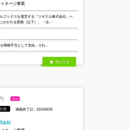
サイネージ事業
クルブックスを運営する「ツギクル株式会社」へ
かかわる業務（以下）。 ・企...
代を職種手当として支給。それ...
気になる
プ）
New
社員
掲載終了日：2026/8/28
式会社