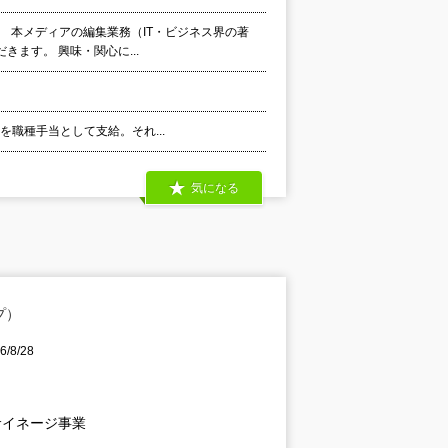
当。 本メディアの編集業務（IT・ビジネス界の著
ます。 興味・関心に...
代を職種手当として支給。それ...
気になる
プ）
/8/28
サイネージ事業