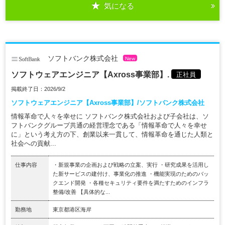
気になる
ソフトバンク株式会社
New
ソフトウェアエンジニア【Axross事業部】.
正社員
掲載終了日：2026/9/2
ソフトウェアエンジニア【Axross事業部】/ソフトバンク株式会社
情報革命で人々を幸せに ソフトバンク株式会社および子会社は、ソ
フトバンクグループ共通の経営理念である「情報革命で人々を幸せ
に」という考え方の下、創業以来一貫して、情報革命を通じた人類と
社会への貢献...
仕事内容
・新規事業の企画および戦略の立案、実行 ・研究成果を活用し
た新サービスの建付け、事業化の推進 ・機能実現のためのバッ
クエンド開発 ・各種セキュリティ要件を満たすためのインフラ
整備/改善 【具体的な...
勤務地
東京都港区海岸