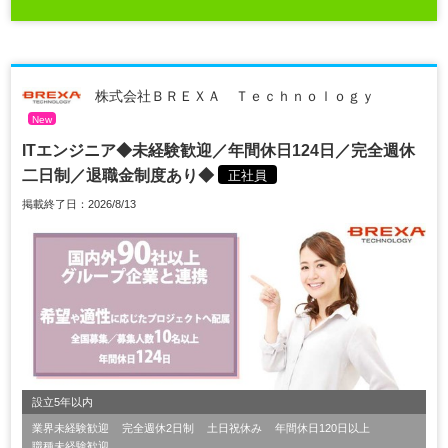
株式会社ＢＲＥＸＡ Ｔｅｃｈｎｏｌｏｇｙ
New
ITエンジニア◆未経験歓迎／年間休日124日／完全週休
二日制／退職金制度あり◆
正社員
掲載終了日：2026/8/13
設立5年以内
業界未経験歓迎
完全週休2日制
土日祝休み
年間休日120日以上
職種未経験歓迎