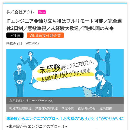
株式会社アタレ
New
ITエンジニア◆独り立ち後はフルリモート可能／完全週
休2日制／意欲重視／未経験大歓迎／面接1回のみ◆
正社員
WEB面接可能企業
掲載終了日：2026/8/17
在宅勤務・リモートワークあり
職種未経験歓迎
業界未経験歓迎
学歴不問
面接1回のみ
服装自由
未経験からエンジニアのプロへ！お客様の“ありがとう”がやりがいに
■未経験からエンジニアのプロへ！■