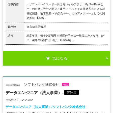
仕事内容
・ソフトバンクユーザー向けモバイルアプリ（My SoftBankな
ど）の企画／設計／開発／運用 ・アジャイル開発方式による新
機能開発、改善業務 ・内製化チームのコアメンバーとしての開
発推進 【具体...
勤務地
東京都港区海岸
給与
想定年収：636-903万円 ※時間外手当は一般職のみとなり、か
つ、実際の時間外手当は、勤務実績...
気になる
ソフトバンク株式会社
New
データエンジニア（法人事業）.
正社員
掲載終了日：2026/9/2
データエンジニア（法人事業）/ソフトバンク株式会社