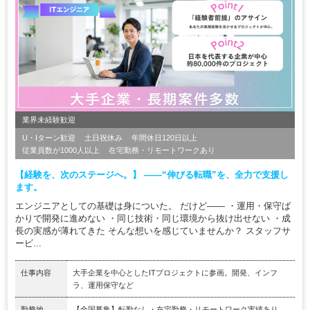
業界未経験歓迎
U・Iターン歓迎
土日祝休み
年間休日120日以上
従業員数が1000人以上
在宅勤務・リモートワークあり
【経験を、次のステージへ。】 ――“伸びる転職”を、全力で支援し
ます。
エンジニアとしての基礎は身についた。 だけど―― ・運用・保守ば
かりで開発に進めない ・同じ技術・同じ環境から抜け出せない ・成
長の実感が薄れてきた そんな想いを感じていませんか？ スタッフサ
ービ...
仕事内容
大手企業を中心としたITプロジェクトに参画。開発、インフ
ラ、運用保守など
勤務地
【全国募集】転勤なし・在宅勤務・リモートワーク実績あり