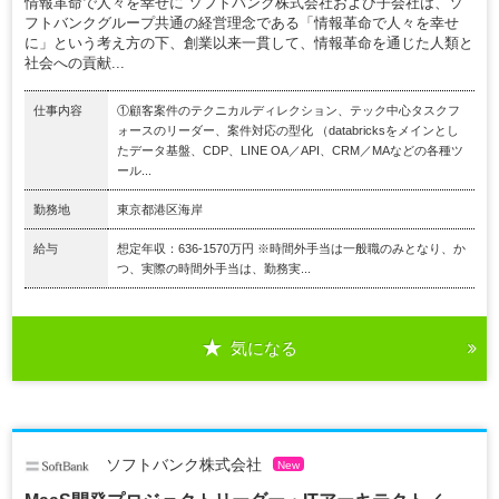
情報革命で人々を幸せに ソフトバンク株式会社および子会社は、ソ
フトバンクグループ共通の経営理念である「情報革命で人々を幸せ
に」という考え方の下、創業以来一貫して、情報革命を通じた人類と
社会への貢献...
仕事内容
①顧客案件のテクニカルディレクション、テック中心タスクフ
ォースのリーダー、案件対応の型化 （databricksをメインとし
たデータ基盤、CDP、LINE OA／API、CRM／MAなどの各種ツ
ール...
勤務地
東京都港区海岸
給与
想定年収：636-1570万円 ※時間外手当は一般職のみとなり、か
つ、実際の時間外手当は、勤務実...
気になる
ソフトバンク株式会社
New