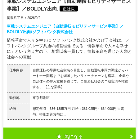
車載システムエンジニア【自動運転モビリティサービス
事業】／BOLDLY出向.
正社員
掲載終了日：2026/9/2
車載システムエンジニア【自動運転モビリティサービス事業】／
BOLDLY出向/ソフトバンク株式会社
情報革命で人々を幸せに ソフトバンク株式会社および子会社は、ソ
フトバンクグループ共通の経営理念である「情報革命で人々を幸せ
に」という考え方の下、創業以来一貫して、情報革命を通じた人類と
社会への貢献...
仕事内容
自動運転の早期社会実装を目指し、自動運転車両の調達からパ
ートナー開拓までを網羅したバリューチェーンを構築。 企業や
自治体への導入支援を通じて、自動運転社会の早期実現を推進
する。 【主な業務】 ・...
勤務地
東京都港区
給与
想定年収：636-1385万円 月給：381,025円～664,000円 ※賞
与、特別加算賞与は...
気になる