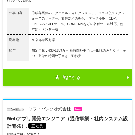
社会への貢献...
仕事内容
①顧客案件のテクニカルディレクション、テック中心タスクフ
ォースのリーダー、案件対応の型化 （データ基盤、CDP、
LINE OA／API ツール、CRM／MA などの各種ツール対応、他
本部・ベンダー連...
勤務地
東京都港区海岸
給与
想定年収：636-1159万円 ※時間外手当は一般職のみとなり、か
つ、実際の時間外手当は、勤務実...
気になる
ソフトバンク株式会社
New
Webアプリ開発エンジニア（通信事業・社内システム設
計開発）.
正社員
掲載終了日：2026/9/2