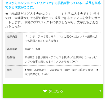
ゼロからエンジニアへ！ワクワクする挑戦が待っている、成長を実感
できる環境がここに。
★「未経験だけど大丈夫かな？」 ―――もちろん大丈夫です！ 当社
では、未経験からでも夢に向かって成長できるチャンスを全力でサポ
ートします。 実際のプロジェクトに参加しながら、先輩たちがあな
たをしっか...
仕事内容
「エンジニアって難しそう…？」ご安心ください！未経験の方
でも活躍されている方多数！
募集年齢
年齢: 〜 35歳
勤務地
渋谷駅から徒歩圏内・アクセスも良好♪／仕事帰りにショッピ
ングや食事も楽しめます！／フルリモもOK!?
給与
■月給：200,000円 ～ 300,000円（経験・能力に応じて優遇） ■
固定残業なし ☆入社...
気になる