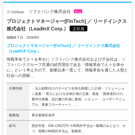
ソフトバンク株式会社
New
プロジェクトマネージャー[FinTech] ／ リードインクス
株式会社（LeadInX Corp.）
正社員
掲載終了日：2026/9/2
プロジェクトマネージャー[FinTech] ／ リードインクス株式会社
（LeadInX Corp.）
情報革命で人々を幸せに ソフトバンク株式会社および子会社は、ソ
フトバンクグループ共通の経営理念である「情報革命で人々を幸せ
に」という考え方の下、創業以来一貫して、情報革命を通じた人類と
社会への貢献...
仕事内容
・法人顧客向けのサービス全体を勘案した計画・ソリューショ
ン提案 ・導入における全体計画の立案、推進 ・開発者向けの
要件仕様書、設計書の作成に参画、レビュー ・ユーザーマニュ
アル、業務フローチャート、...
勤務地
東京都港区海岸
給与
想定年収：636-1256万円 ※時間外手当は一般職のみとなり、か
つ、実際の時間外手当は、勤務実...