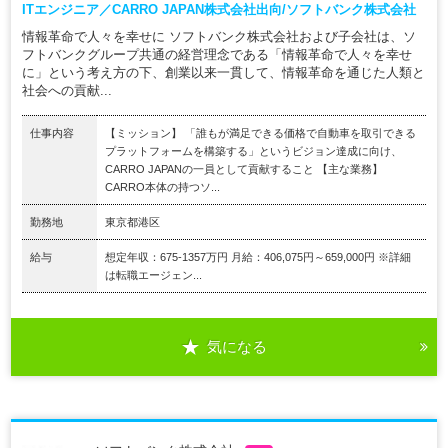
ITエンジニア／CARRO JAPAN株式会社出向/ソフトバンク株式会社
情報革命で人々を幸せに ソフトバンク株式会社および子会社は、ソ
フトバンクグループ共通の経営理念である「情報革命で人々を幸せ
に」という考え方の下、創業以来一貫して、情報革命を通じた人類と
社会への貢献...
仕事内容
【ミッション】 「誰もが満足できる価格で自動車を取引できる
プラットフォームを構築する」というビジョン達成に向け、
CARRO JAPANの一員として貢献すること 【主な業務】
CARRO本体の持つソ...
勤務地
東京都港区
給与
想定年収：675-1357万円 月給：406,075円～659,000円 ※詳細
は転職エージェン...
気になる