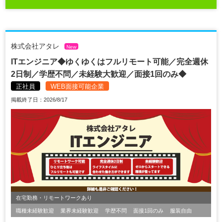
株式会社アタレ
New
ITエンジニア◆ゆくゆくはフルリモート可能／完全週休
2日制／学歴不問／未経験大歓迎／面接1回のみ◆
正社員
WEB面接可能企業
掲載終了日：2026/8/17
在宅勤務・リモートワークあり
職種未経験歓迎
業界未経験歓迎
学歴不問
面接1回のみ
服装自由