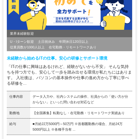
業界未経験歓迎
U・Iターン歓迎
土日祝休み
年間休日120日以上
従業員数が1000人以上
在宅勤務・リモートワークあり
未経験から始めるITの仕事。安心の研修とサポート環境
「ITの仕事に興味はあるけれど、経験がないから不安」 そんな気持
ちを持つ方でも、安心して一歩を踏み出せる環境が私たちにはありま
す。 入社後は、パソコンの基本操作や仕事の進め方から丁寧に学べ
る研修を...
仕事内容
データ入力や、社内システムの操作、社員からの「使い方が分
からない」といった問い合わせ対応など
勤務地
【全国募集】転勤なし・在宅勤務・リモートワーク実績あり
給与
■月給22万5000円～50万円 ※首都圏勤務の場合、月給24万
5000円以上 ※各種手当有 ...