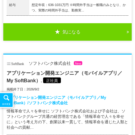
給与
想定年収：636-1031万円 ※時間外手当は一般職のみとなり、か
つ、実際の時間外手当は、勤務実...
気になる
ソフトバンク株式会社
New
アプリケーション開発エンジニア（モバイルアプリ／
My SoftBank）.
正社員
掲載終了日：2026/9/2
アプリケーション開発エンジニア（モバイルアプリ／My
SoftBank）/ソフトバンク株式会社
条件変更
情報革命で人々を幸せに ソフトバンク株式会社および子会社は、ソ
フトバンクグループ共通の経営理念である「情報革命で人々を幸せ
に」という考え方の下、創業以来一貫して、情報革命を通じた人類と
社会への貢献...