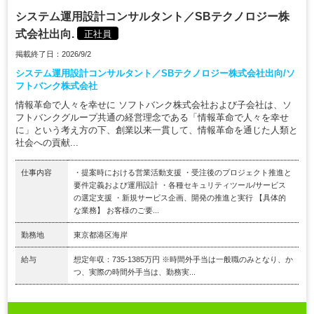
システム運用設計コンサルタント／SBテクノロジー株
式会社出向.
正社員
掲載終了日：2026/9/2
システム運用設計コンサルタント／SBテクノロジー株式会社出向/ソ
フトバンク株式会社
情報革命で人々を幸せに ソフトバンク株式会社および子会社は、ソ
フトバンクグループ共通の経営理念である「情報革命で人々を幸せ
に」という考え方の下、創業以来一貫して、情報革命を通じた人類と
社会への貢献...
仕事内容
・提案時における営業活動支援 ・受注後のプロジェクト推進と
要件定義および運用設計 ・各種セキュリティツール/サービス
の選定支援 ・新規サービス企画、開発の推進と実行 【具体的
な業務】 お客様のご要...
勤務地
東京都港区海岸
給与
想定年収：735-1385万円 ※時間外手当は一般職のみとなり、か
つ、実際の時間外手当は、勤務実...