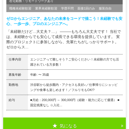
在宅勤務・リモートワークあり
職種未経験歓迎
業界未経験歓迎
学歴不問
面接1回のみ
服装自由
ゼロからエンジニア、あなたの未来をコードで描こう！未経験でも安
心、一歩一歩、プロのエンジニアへ。
「未経験だけど…大丈夫？…」 ―――もちろん大丈夫です！ 当社で
は、未経験からでも安心して成長できる環境を提供しています。 実
際のプロジェクトに参加しながら、先輩たちがしっかりサポート。
ゼロからス...
仕事内容
エンジニアって難しそう？ご安心ください！未経験の方でも活
躍されている方多数！
募集年齢
年齢: 〜 35歳
勤務地
渋谷駅から徒歩圏内・アクセスも良好♪／仕事帰りにショッピ
ングや食事も楽しめます！／フルリモもOK!?
給与
■月給：200,000円 ～ 300,000円（経験・能力に応じて優遇） ■
固定残業なし ☆入社...
気になる