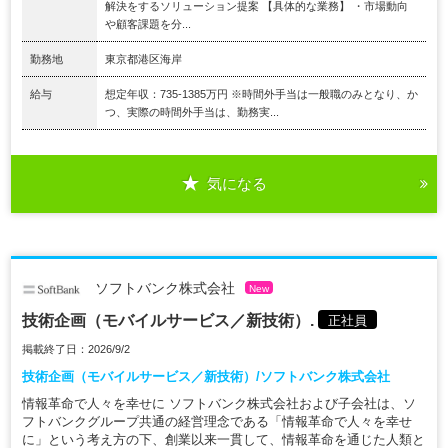
解決をするソリューション提案 【具体的な業務】 ・市場動向
や顧客課題を分...
勤務地
東京都港区海岸
給与
想定年収：735-1385万円 ※時間外手当は一般職のみとなり、か
つ、実際の時間外手当は、勤務実...
気になる
ソフトバンク株式会社
New
技術企画（モバイルサービス／新技術）.
正社員
掲載終了日：2026/9/2
技術企画（モバイルサービス／新技術）/ソフトバンク株式会社
情報革命で人々を幸せに ソフトバンク株式会社および子会社は、ソ
フトバンクグループ共通の経営理念である「情報革命で人々を幸せ
に」という考え方の下、創業以来一貫して、情報革命を通じた人類と