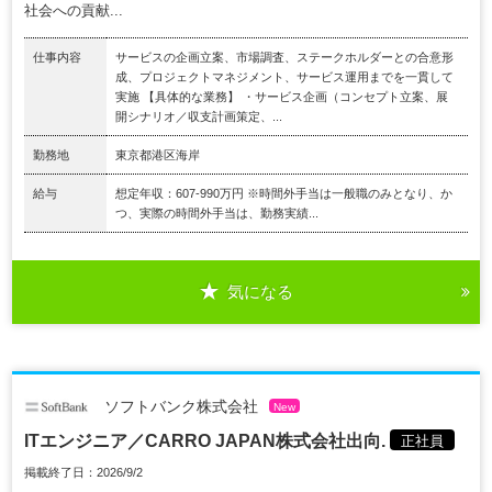
社会への貢献...
仕事内容
サービスの企画立案、市場調査、ステークホルダーとの合意形
成、プロジェクトマネジメント、サービス運用までを一貫して
実施 【具体的な業務】 ・サービス企画（コンセプト立案、展
開シナリオ／収支計画策定、...
勤務地
東京都港区海岸
給与
想定年収：607-990万円 ※時間外手当は一般職のみとなり、か
つ、実際の時間外手当は、勤務実績...
気になる
ソフトバンク株式会社
New
ITエンジニア／CARRO JAPAN株式会社出向.
正社員
掲載終了日：2026/9/2