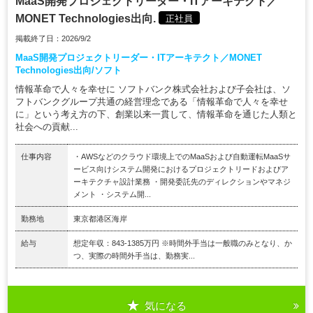
MaaS開発プロジェクトリーダー・ITアーキテクト／
MONET Technologies出向.
正社員
掲載終了日：2026/9/2
MaaS開発プロジェクトリーダー・ITアーキテクト／MONET
Technologies出向/ソフト
情報革命で人々を幸せに ソフトバンク株式会社および子会社は、ソ
フトバンクグループ共通の経営理念である「情報革命で人々を幸せ
に」という考え方の下、創業以来一貫して、情報革命を通じた人類と
社会への貢献...
仕事内容
・AWSなどのクラウド環境上でのMaaSおよび自動運転MaaSサ
ービス向けシステム開発におけるプロジェクトリードおよびア
ーキテクチャ設計業務 ・開発委託先のディレクションやマネジ
メント ・システム開...
勤務地
東京都港区海岸
給与
想定年収：843-1385万円 ※時間外手当は一般職のみとなり、か
つ、実際の時間外手当は、勤務実...
気になる