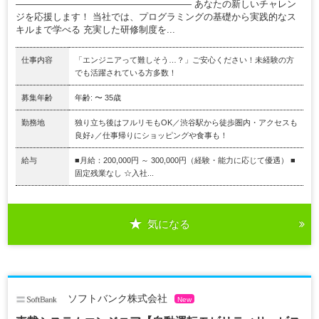
――――――――――――――――――― あなたの新しいチャレン
ジを応援します！ 当社では、プログラミングの基礎から実践的なス
キルまで学べる 充実した研修制度を...
仕事内容
「エンジニアって難しそう…？」ご安心ください！未経験の方
でも活躍されている方多数！
募集年齢
年齢: 〜 35歳
勤務地
独り立ち後はフルリモもOK／渋谷駅から徒歩圏内・アクセスも
良好♪／仕事帰りにショッピングや食事も！
給与
■月給：200,000円 ～ 300,000円（経験・能力に応じて優遇） ■
固定残業なし ☆入社...
気になる
ソフトバンク株式会社
New