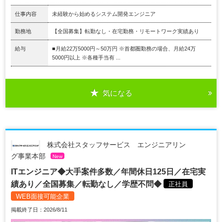
仕事内容
未経験から始めるシステム開発エンジニア
勤務地
【全国募集】転勤なし・在宅勤務・リモートワーク実績あり
給与
■月給22万5000円～50万円 ※首都圏勤務の場合、月給24万
5000円以上 ※各種手当有 ...
気になる
株式会社スタッフサービス エンジニアリン
グ事業本部
New
ITエンジニア◆大手案件多数／年間休日125日／在宅実
績あり／全国募集／転勤なし／学歴不問◆
正社員
WEB面接可能企業
掲載終了日：2026/8/11