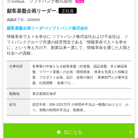
ソフトバンク株式会社
New
顧客基盤企画リーダー.
正社員
掲載終了日：2026/9/2
顧客基盤企画リーダー/ソフトバンク株式会社
情報革命で人々を幸せに ソフトバンク株式会社および子会社は、ソ
フトバンクグループ共通の経営理念である「情報革命で人々を幸せ
に」という考え方の下、創業以来一貫して、情報革命を通じた人類と
社会への貢献...
仕事内容
各事業の中核となる顧客基盤（ID基盤、認証基盤、本人確認基
盤、リワード基盤）の企画・開発推進 ・将来を見据えた戦略立
案、プロダクト企画、設計、改善の検討 ・業務部門との要件定
義、仕様調整 ・各種プロ...
勤務地
東京都港区海岸
給与
想定年収：636-1031万円 ※時間外手当は一般職のみとなり、か
つ、実際の時間外手当は、勤務実...
気になる