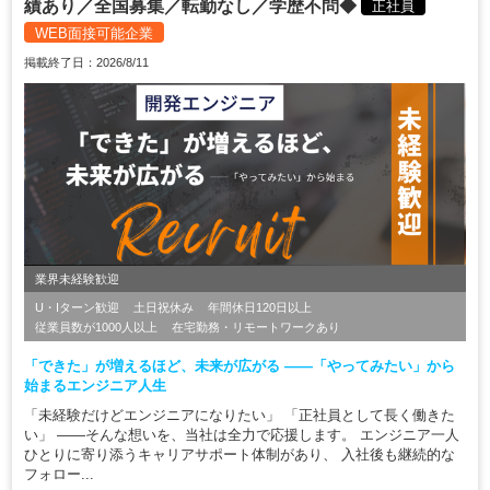
績あり／全国募集／転勤なし／学歴不問◆
正社員
WEB面接可能企業
掲載終了日：2026/8/11
業界未経験歓迎
U・Iターン歓迎
土日祝休み
年間休日120日以上
従業員数が1000人以上
在宅勤務・リモートワークあり
「できた」が増えるほど、未来が広がる ――「やってみたい」から
始まるエンジニア人生
「未経験だけどエンジニアになりたい」 「正社員として長く働きた
い」 ――そんな想いを、当社は全力で応援します。 エンジニア一人
ひとりに寄り添うキャリアサポート体制があり、 入社後も継続的な
フォロー...