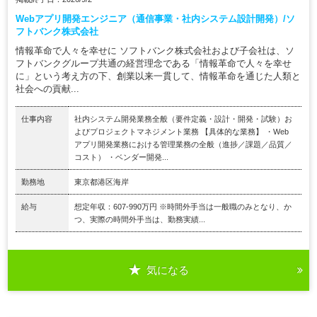
Webアプリ開発エンジニア（通信事業・社内システム設計開発）/ソ
フトバンク株式会社
情報革命で人々を幸せに ソフトバンク株式会社および子会社は、ソ
フトバンクグループ共通の経営理念である「情報革命で人々を幸せ
に」という考え方の下、創業以来一貫して、情報革命を通じた人類と
社会への貢献...
仕事内容
社内システム開発業務全般（要件定義・設計・開発・試験）お
よびプロジェクトマネジメント業務 【具体的な業務】 ・Web
アプリ開発業務における管理業務の全般（進捗／課題／品質／
コスト） ・ベンダー開発...
勤務地
東京都港区海岸
給与
想定年収：607-990万円 ※時間外手当は一般職のみとなり、か
つ、実際の時間外手当は、勤務実績...
気になる