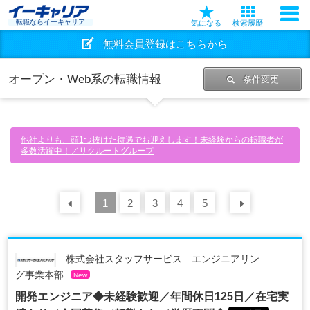
転職ならイーキャリア
気になる
検索履歴
無料会員登録はこちらから
オープン・Web系の転職情報
条件変更
他社よりも、頭1つ抜けた待遇でお迎えします！未経験からの転職者が
多数活躍中！／リクルートグループ
前の
1
30
2
件
3
4
5
次の
30
株式会社スタッフサービス エンジニアリン
グ事業本部
New
開発エンジニア◆未経験歓迎／年間休日125日／在宅実