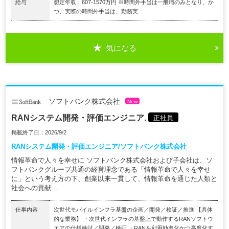
給与
想定年収：607-1570万円 ※時間外手当は一般職のみとなり、か
つ、実際の時間外手当は、勤務実...
気になる
ソフトバンク株式会社
New
RANシステム開発・評価エンジニア.
正社員
掲載終了日：2026/9/2
RANシステム開発・評価エンジニア/ソフトバンク株式会社
情報革命で人々を幸せに ソフトバンク株式会社および子会社は、ソ
フトバンクグループ共通の経営理念である「情報革命で人々を幸せ
に」という考え方の下、創業以来一貫して、情報革命を通じた人類と
社会への貢献...
仕事内容
次世代モバイルインフラ基盤の企画／開発／検証／推進 【具体
的な業務】 ・次世代インフラの基盤上で動作するRANソフトウ
エアの仕様検討／開発／検証 ・RANを利用効率化かつ高度化す