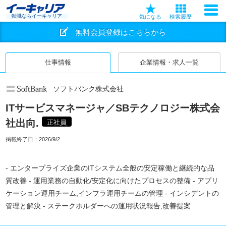
転職ならイーキャリア
気になる
検索履歴
無料会員登録はこちらから
仕事情報
企業情報・求人一覧
ソフトバンク株式会社
ITサービスマネージャ／SBテクノロジー株式会
社出向.
正社員
掲載終了日：
2026/9/2
- エンタープライズ企業のITシステム全般の安定稼働と継続的な品
質改善 - 運用業務の自動化/安定化に向けたプロセスの整備 - アプリ
ケーション運用チーム,インフラ運用チームの管理 - インシデントの
管理と解決 - ステークホルダーへの運用状況報告,改善提案