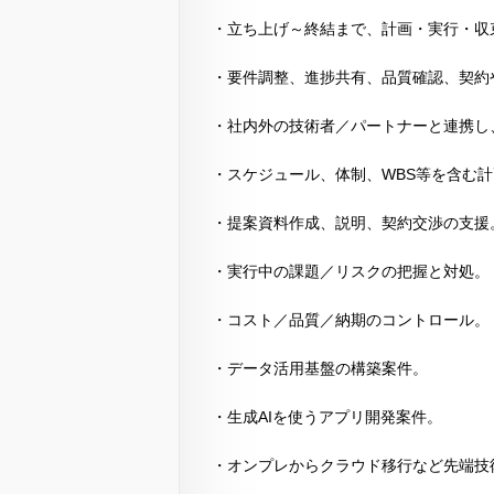
・立ち上げ～終結まで、計画・実行・収
・要件調整、進捗共有、品質確認、契約
・社内外の技術者／パートナーと連携し
・スケジュール、体制、WBS等を含む
・提案資料作成、説明、契約交渉の支援
・実行中の課題／リスクの把握と対処。
・コスト／品質／納期のコントロール。
・データ活用基盤の構築案件。
・生成AIを使うアプリ開発案件。
・オンプレからクラウド移行など先端技