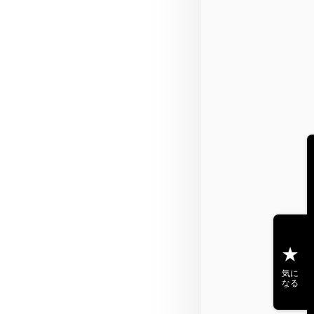
気に
なる