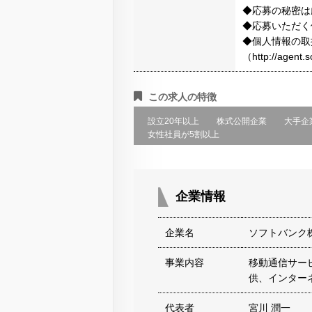
◆応募の秘密は
◆応募いただく
◆個人情報の取
（http://agen
この求人の特徴
設立20年以上
株式公開企業
大手企
女性社員が5割以上
企業情報
企業名
ソフトバンク
事業内容
移動通信サー
供、インター
代表者
宮川 潤一