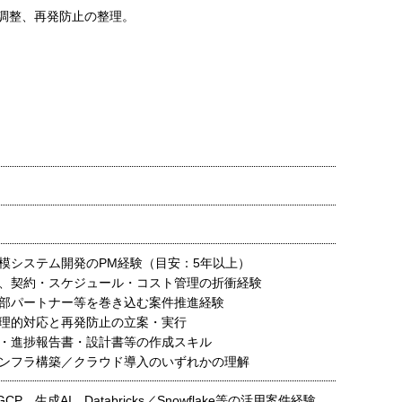
調整、再発防止の整理。
模システム開発のPM経験（目安：5年以上）
、契約・スケジュール・コスト管理の折衝経験
部パートナー等を巻き込む案件推進経験
理的対応と再発防止の立案・実行
・進捗報告書・設計書等の作成スキル
ンフラ構築／クラウド導入のいずれかの理解
GCP、生成AI、Databricks／Snowflake等の活用案件経験