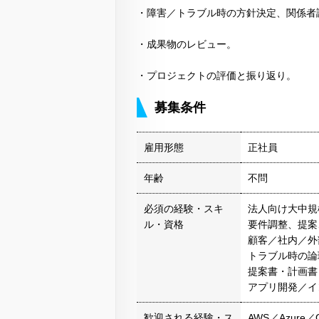
・障害／トラブル時の方針決定、関係者
・成果物のレビュー。
・プロジェクトの評価と振り返り。
募集条件
雇用形態
正社員
年齢
不問
必須の経験・スキ
法人向け大中規
ル・資格
要件調整、提案
顧客／社内／外
トラブル時の論
提案書・計画書
アプリ開発／イ
歓迎される経験・ス
AWS／Azure／