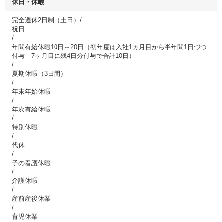
休日・休暇
完全週休2日制（土日）/
祝日
/
年間有給休暇10日～20日（初年度は入社1ヵ月目から半年間1日づつ
付与＋7ヶ月目に残4日分付与で合計10日）
/
夏期休暇（3日間）
/
年末年始休暇
/
年次有給休暇
/
特別休暇
/
代休
/
子の看護休暇
/
介護休暇
/
産前産後休業
/
育児休業