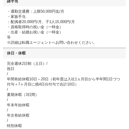
諸手当
・通勤交通費：上限50,000円迄/月
・家族手当
：配偶者20,000円/月、子1人15,000円/月
・資格取得時の祝い金（一時金）
・出産・結婚お祝い金（一時金）
等
※詳細は転職エージェントへお問い合わせください。
休日・休暇
完全週休2日制（土日）/
祝日
/
年間有給休暇10日～20日（初年度は入社1ヵ月目から半年間1日づつ
付与＋7ヶ月目に残4日分付与で合計10日）
/
夏期休暇（3日間）
/
年末年始休暇
/
年次有給休暇
/
特別休暇