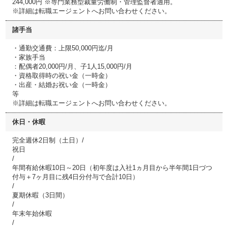
244,000円 ※専門業務型裁量労働制・管理監督者適用。
※詳細は転職エージェントへお問い合わせください。
諸手当
・通勤交通費：上限50,000円迄/月
・家族手当
：配偶者20,000円/月、子1人15,000円/月
・資格取得時の祝い金（一時金）
・出産・結婚お祝い金（一時金）
等
※詳細は転職エージェントへお問い合わせください。
休日・休暇
完全週休2日制（土日）/
祝日
/
年間有給休暇10日～20日（初年度は入社1ヵ月目から半年間1日づつ
付与＋7ヶ月目に残4日分付与で合計10日）
/
夏期休暇（3日間）
/
年末年始休暇
/