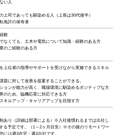
ない人
の上司であっても馴染める人（上長は30代後半）
転免許の保有者
経験
でなくても、土木や電気について知識・経験のある方
業のご経験のある方
を上位者の指導やサポートを受けながら実施できるスキル
課題に対して改善を提案することができる。
ションが能力が高く、職場環境に馴染めるポジティブな方
界のため、臨機応変に対応できる方
スキルアップ・キャリアアップを目指す方
制あり（詳細は部署による）※入社後慣れるまでは出社し
Tする予定です。（1～2ヶ月目安）※その後のリモートワー
的には週3在宅・週2出社です。