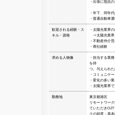
・出張に抵抗の
・年下、同年代
・普通自動車運
歓迎される経験・ス
・太陽光業界の
キル・資格
⇒太陽光業界
・不動産仲介営
・商社経験
求める人物像
・担当する業務
を持
つ。与えられた
・コミュニケー
・変化の多い業
・太陽光業界で
勤務地
東京都港区
リモートワーク
ていただきOJ
クの頻度：基本