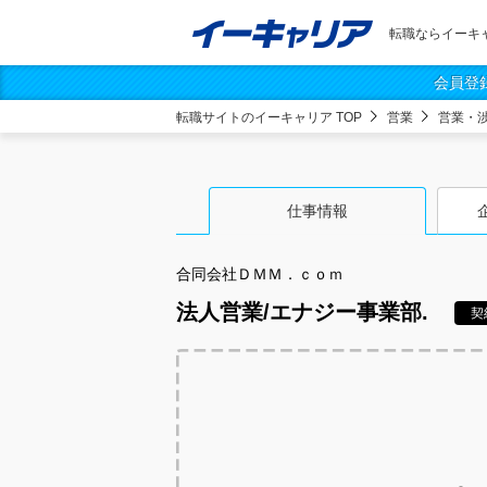
転職ならイーキ
会員登
転職サイトのイーキャリア TOP
営業
営業・
仕事情報
合同会社ＤＭＭ．ｃｏｍ
法人営業/エナジー事業部.
契