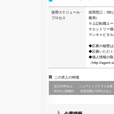
採用スケジュール・
採用窓口：SB
プロセス
務局）
※上記転職エー
※エントリー後
マンキャピタル
◆応募の秘密は
◆応募いただく
◆個人情報の取
（http://agen
この求人の特徴
設立20年以上
シェアトップクラス企業
M＆Aに積極的
従業員数が1000人以上
企業情報