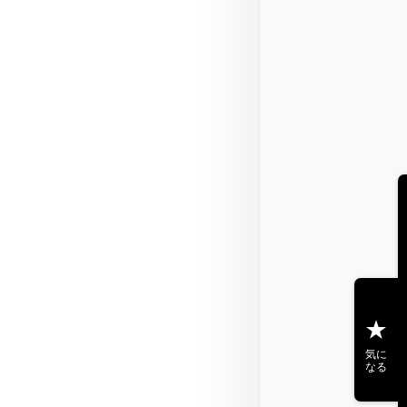
気に
なる