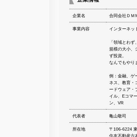
企業名
合同会社ＤＭ
事業内容
インターネッ
「領域とわず
規模の大小、
ず投資。
なんでもやり
例：金融、ゲ
ネス、教育・
ードウェア・
イル、Eコマ
ン、VR
代表者
亀山敬司
所在地
〒106-622
住友不動産六