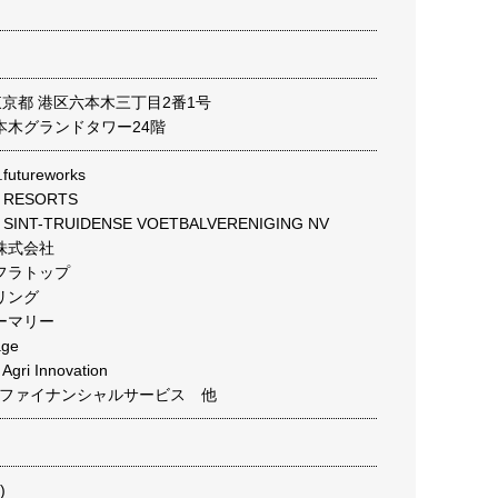
4 東京都 港区六本木三丁目2番1号
本木グランドタワー24階
tureworks
RESORTS
 SINT-TRUIDENSE VOETBALVERENIGING NV
株式会社
フラトップ
リング
ーマリー
ge
i Innovation
Mファイナンシャルサービス 他
)