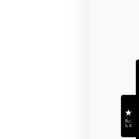
気に
なる