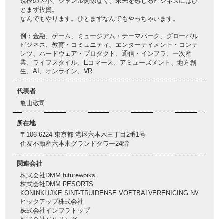
規模の大小、ジャンル関係なく、未来を感じるビジネスにはひ
とまず投資。
なんでもやります。ひとまずなんでもやっちゃいます。
例：金融、ゲーム、ミュージアム・テーマパーク、グローバル
ビジネス、教育・コミュニティ、エンターテイメント・コンテ
ンツ、ハードウェア・プロダクト、通信・インフラ、一次産
業、ライフスタイル、Eコマース、アミューズメント、地方創
生、AI、オンライン、VR
代表者
亀山敬司
所在地
〒106-6224 東京都 港区六本木三丁目2番1号
住友不動産六本木グランドタワー24階
関連会社
株式会社DMM.futureworks
株式会社DMM RESORTS
KONINKLIJKE SINT-TRUIDENSE VOETBALVERENIGING NV
ピックアップ株式会社
株式会社インフラトップ