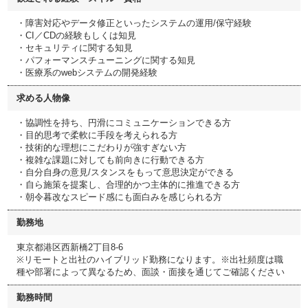
・障害対応やデータ修正といったシステムの運用/保守経験
・CI／CDの経験もしくは知見
・セキュリティに関する知見
・パフォーマンスチューニングに関する知見
・医療系のwebシステムの開発経験
求める人物像
・協調性を持ち、円滑にコミュニケーションできる方
・目的思考で柔軟に手段を考えられる方
・技術的な理想にこだわりが強すぎない方
・複雑な課題に対しても前向きに行動できる方
・自分自身の意見/スタンスをもって意思決定ができる
・自ら施策を提案し、合理的かつ主体的に推進できる方
・朝令暮改なスピード感にも面白みを感じられる方
勤務地
東京都港区西新橋2丁目8-6
※リモートと出社のハイブリッド勤務になります。※出社頻度は職
種や部署によって異なるため、面談・面接を通じてご確認ください
勤務時間