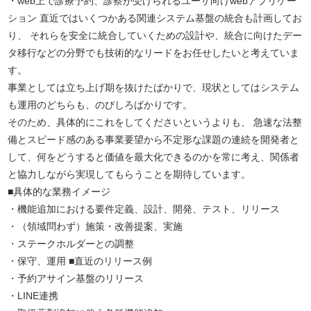
・web上で診療予約、診察が受けられるユーザ向けwebアプリケー
ション 直近ではいくつかある関連システム基盤の統合も計画してお
り、 それらを安全に統合していくための設計や、統合に向けたデー
タ移行などの分野でも技術的なリードをお任せしたいと考えていま
す。
事業としては立ち上げ期を抜けたばかりで、現状としてはシステム
も運用のどちらも、のびしろばかりです。
そのため、具体的にこれをしてくださいというよりも、 急速な法整
備とスピード感のある事業要望から不定形な課題の連続を開発者と
して、何をどうすると価値を最大化できるのかを常に考え、関係者
と協力しながら実現してもらうことを期待しています。
■具体的な業務イメージ
・機能追加における要件定義、設計、開発、テスト、リリース
・（領域問わず）施策・改善提案、実施
・ステークホルダーとの調整
・保守、運用 ■直近のリリース例
・予約アサイン基盤のリリース
・LINE連携