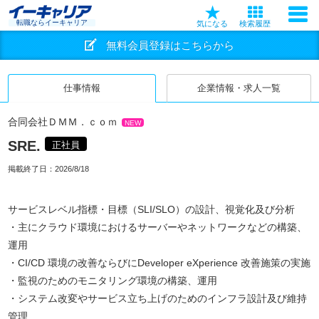
転職ならイーキャリア
気になる
検索履歴
無料会員登録はこちらから
仕事情報
企業情報・求人一覧
合同会社ＤＭＭ．ｃｏｍ
NEW
SRE.
正社員
掲載終了日：
2026/8/18
サービスレベル指標・目標（SLI/SLO）の設計、視覚化及び分析
・主にクラウド環境におけるサーバーやネットワークなどの構築、
運用
・CI/CD 環境の改善ならびにDeveloper eXperience 改善施策の実施
・監視のためのモニタリング環境の構築、運用
・システム改変やサービス立ち上げのためのインフラ設計及び維持
管理