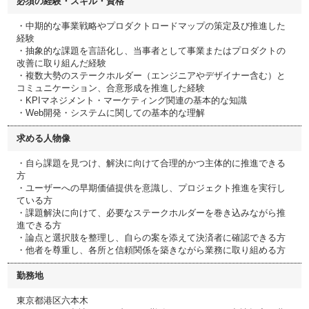
必須の経験・スキル・資格
・中期的な事業戦略やプロダクトロードマップの策定及び推進した
経験
・抽象的な課題を言語化し、当事者として事業またはプロダクトの
改善に取り組んだ経験
・複数大勢のステークホルダー（エンジニアやデザイナー含む）と
コミュニケーション、合意形成を推進した経験
・KPIマネジメント・マーケティング関連の基本的な知識
・Web開発・システムに関しての基本的な理解
求める人物像
・自ら課題を見つけ、解決に向けて合理的かつ主体的に推進できる
方
・ユーザーへの早期価値提供を意識し、プロジェクト推進を実行し
ている方
・課題解決に向けて、必要なステークホルダーを巻き込みながら推
進できる方
・論点と選択肢を整理し、自らの案を添えて決済者に確認できる方
・他者を尊重し、各所と信頼関係を築きながら業務に取り組める方
勤務地
東京都港区六本木