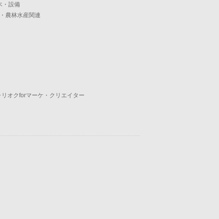
木・設備
・農林水産関連
ャリオクforマーケ・クリエイター