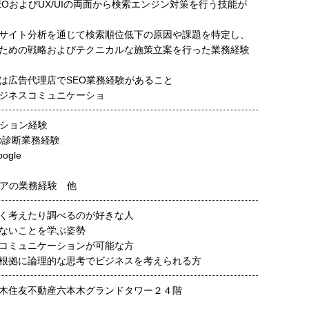
EOおよびUX/UIの両面から検索エンジン対策を行う技能が
サイト分析を通じて検索順位低下の原因や課題を特定し、
ための戦略およびテクニカルな施策立案を行った業務経験
は広告代理店でSEO業務経験があること
ジネスコミュニケーショ
クション経験
の診断業務経験
ogle
ニアの業務経験 他
く考えたり調べるのが好きな人
ないことを学ぶ姿勢
コミュニケーションが可能な方
根拠に論理的な思考でビジネスを考えられる方
木住友不動産六本木グランドタワー２４階