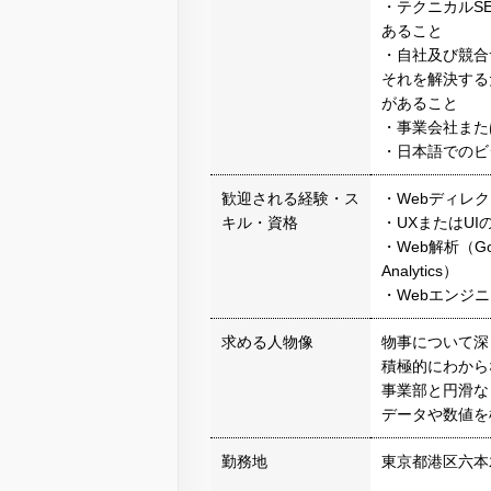
・テクニカルS
あること
・自社及び競合
それを解決する
があること
・事業会社また
・日本語でのビ
歓迎される経験・ス
・Webディレ
キル・資格
・UXまたはUI
・Web解析（Go
Analytics）
・Webエンジ
求める人物像
物事について深
積極的にわから
事業部と円滑な
データや数値を
勤務地
東京都港区六本