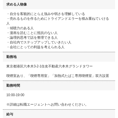
求める人物像
・自分を客観的にとらえ強みや弱さを理解している
・売れるものを作るためにトライアンドエラーを積み重ねていける
人
・傾聴力のある人
・漫画を読むことに抵抗のない人
・論理的思考で話を整理できる人
・自社内でステップアップしていきたい人
・会社にとっての利益を考えられる人
勤務地
東京都港区六本木3-2-1住友不動産六本木グランドタワー
喫煙室あり、「喫煙専用室」「加熱式たばこ専用喫煙室」双方設置
勤務時間
10:00-19:00
※詳細は転職エージェントへお問い合わせください。
給与