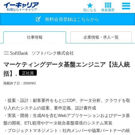
転職ならイーキャリア
気になる
検索履歴
無料会員登録はこちらから
仕事情報
企業情報・求人一覧
ソフトバンク株式会社
マーケティングデータ基盤エンジニア【法人統
括】.
正社員
掲載終了日：
2026/9/2
・提案・設計：顧客要件をもとにCDP、データ分析、クラウドを取
り入れたシステムの提案、要件定義、設計書作成
・実装・開発：生成AIを含むWebアプリケーションおよびデータ基
盤の開発、ETL処理やデータ統合基盤環境のシステム実装
・プロジェクトマネジメント：社内メンバーや協業パートナーの統