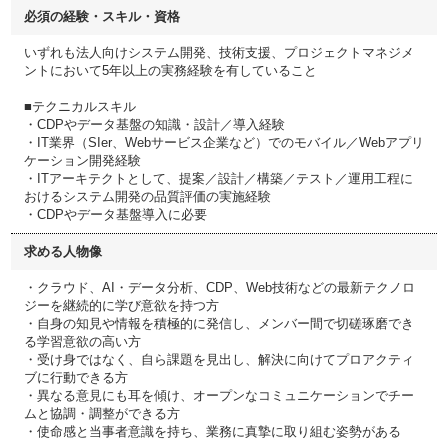
必須の経験・スキル・資格
いずれも法人向けシステム開発、技術支援、プロジェクトマネジメ
ントにおいて5年以上の実務経験を有していること
■テクニカルスキル
・CDPやデータ基盤の知識・設計／導入経験
・IT業界（SIer、Webサービス企業など）でのモバイル／Webアプリ
ケーション開発経験
・ITアーキテクトとして、提案／設計／構築／テスト／運用工程に
おけるシステム開発の品質評価の実施経験
・CDPやデータ基盤導入に必要
求める人物像
・クラウド、AI・データ分析、CDP、Web技術などの最新テクノロ
ジーを継続的に学び意欲を持つ方
・自身の知見や情報を積極的に発信し、メンバー間で切磋琢磨でき
る学習意欲の高い方
・受け身ではなく、自ら課題を見出し、解決に向けてプロアクティ
ブに行動できる方
・異なる意見にも耳を傾け、オープンなコミュニケーションでチー
ムと協調・調整ができる方
・使命感と当事者意識を持ち、業務に真摯に取り組む姿勢がある