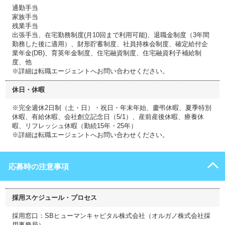
通勤手当
家族手当
残業手当
出張手当、在宅勤務制度(月10回まで利用可能)、退職金制度（3年間
勤務した後に適用）、財形貯蓄制度、社員持株会制度、確定給付企
業年金(DB)、育英年金制度、住宅融資制度、住宅融資利子補給制
度、他
※詳細は転職エージェントへお問い合わせください。
休日・休暇
※完全週休2日制（土・日）・祝日・年末年始、慶弔休暇、夏季特別
休暇、有給休暇、会社創立記念日（5/1）、産前産後休暇、療養休
暇、リフレッシュ休暇（勤続15年・25年）
※詳細は転職エージェントへお問い合わせください。
応募時の注意事項
採用スケジュール・プロセス
採用窓口：SBヒューマンキャピタル株式会社（オルガノ株式会社採
用事務局）