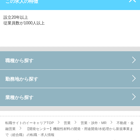
この求人の特徴
設立20年以上
従業員数が1000人以上
職種から探す
勤務地から探す
業種から探す
転職サイトのイーキャリアTOP
営業
営業・渉外・MR
不動産・金
融営業
【開発センター】機能性材料の開発・用途開発/水処理から新規事業ま
で（総合職）.の転職・求人情報