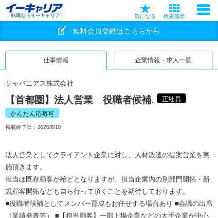
転職ならイーキャリア
気になる
検索履歴
無料会員登録はこちらから
仕事情報
企業情報・求人一覧
ジャパニアス株式会社
【首都圏】法人営業 役職者候補.
正社員
かんたん応募可
掲載終了日：
2026/8/10
法人営業としてクライアント企業に対し、人材派遣の提案営業を実
施頂きます。
担当は既存顧客が殆どとなりますが、担当企業内の別部門開拓・新
規顧客開拓なども自ら行って頂くことを期待しております。
■役職者候補としてメンバー育成もお任せする場合あり ■会議の出席
（業績発表等） ■【担当顧客】一部上場企業などの大手企業が中心