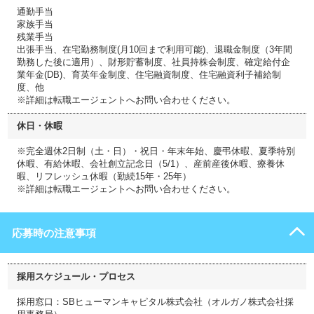
通勤手当
家族手当
残業手当
出張手当、在宅勤務制度(月10回まで利用可能)、退職金制度（3年間
勤務した後に適用）、財形貯蓄制度、社員持株会制度、確定給付企
業年金(DB)、育英年金制度、住宅融資制度、住宅融資利子補給制
度、他
※詳細は転職エージェントへお問い合わせください。
休日・休暇
※完全週休2日制（土・日）・祝日・年末年始、慶弔休暇、夏季特別
休暇、有給休暇、会社創立記念日（5/1）、産前産後休暇、療養休
暇、リフレッシュ休暇（勤続15年・25年）
※詳細は転職エージェントへお問い合わせください。
応募時の注意事項
採用スケジュール・プロセス
採用窓口：SBヒューマンキャピタル株式会社（オルガノ株式会社採