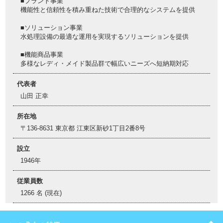
■プラント事業
機能性と信頼性を積み重ねた技術で合理的なシステムを提供
■ソリューション事業
水処理設備の最適な運用を実現するソリューションを提供
■機能商品事業
多様なレディ・メイド製品群で幅広いニーズへ短納期対応
代表者
山田 正幸
所在地
〒136-8631 東京都 江東区新砂1丁目2番8号
設立
1946年
従業員数
1266 名 (現在)