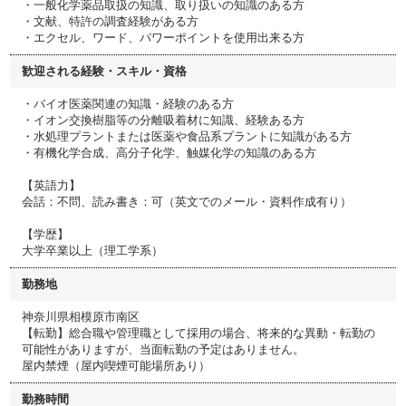
・一般化学薬品取扱の知識、取り扱いの知識のある方
・文献、特許の調査経験がある方
・エクセル、ワード、パワーポイントを使用出来る方
歓迎される経験・スキル・資格
・バイオ医薬関連の知識・経験のある方
・イオン交換樹脂等の分離吸着材に知識、経験ある方
・水処理プラントまたは医薬や食品系プラントに知識がある方
・有機化学合成、高分子化学、触媒化学の知識のある方
【英語力】
会話：不問、読み書き：可（英文でのメール・資料作成有り）
【学歴】
大学卒業以上（理工学系）
勤務地
神奈川県相模原市南区
【転勤】総合職や管理職として採用の場合、将来的な異動・転勤の
可能性がありますが、当面転勤の予定はありません。
屋内禁煙（屋内喫煙可能場所あり）
勤務時間