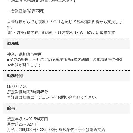
・施工管理経験(建築/電気/管/土木不問)
・営業経験(業界不問)
※未経験からでも複数人のOJTを通じて基本知識習得から支援しま
す。
週1～2回程度の在宅勤務可・月残業20HとWLBのよい環境です
勤務地
神奈川県川崎市幸区
■変更の範囲：会社の定める就業場所■顧客訪問・現地調査等で外出
や出張が発生します
勤務時間
09:00-17:30
所定労働時間7時間45分
※詳細は転職エージェントへお問い合わせください。
給与
想定年収：492-594万円
基本給26～32万円
月給：269,000円～325,000円 ※残業代＋手当は別途支給