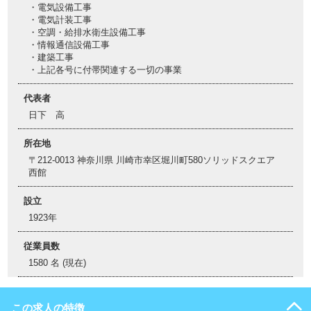
・電気設備工事
・電気計装工事
・空調・給排水衛生設備工事
・情報通信設備工事
・建築工事
・上記各号に付帯関連する一切の事業
代表者
日下 高
所在地
〒212-0013 神奈川県 川崎市幸区堀川町580ソリッドスクエア
西館
設立
1923年
従業員数
1580 名 (現在)
この求人の特徴