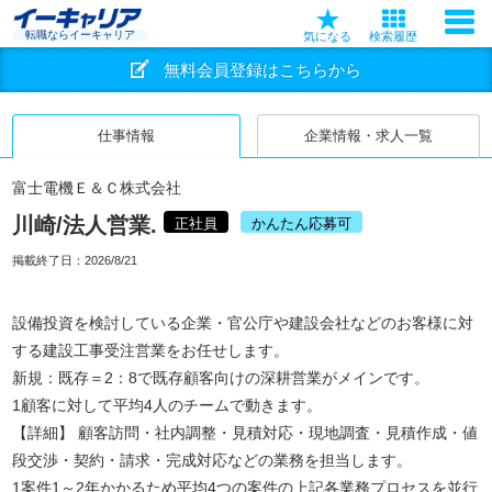
転職ならイーキャリア
気になる
検索履歴
無料会員登録はこちらから
仕事情報
企業情報・求人一覧
富士電機Ｅ＆Ｃ株式会社
川崎/法人営業.
正社員
かんたん応募可
掲載終了日：
2026/8/21
設備投資を検討している企業・官公庁や建設会社などのお客様に対
する建設工事受注営業をお任せします。
新規：既存＝2：8で既存顧客向けの深耕営業がメインです。
1顧客に対して平均4人のチームで動きます。
【詳細】 顧客訪問・社内調整・見積対応・現地調査・見積作成・値
段交渉・契約・請求・完成対応などの業務を担当します。
1案件1～2年かかるため平均4つの案件の上記各業務プロセスを並行