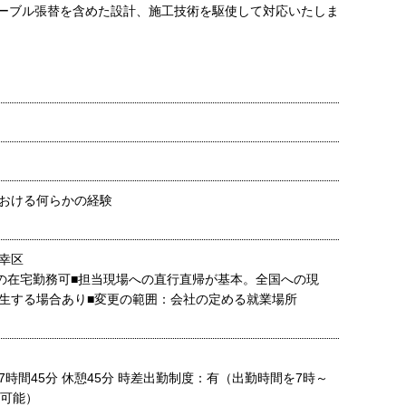
ーブル張替を含めた設計、施工技術を駆使して対応いたしま
おける何らかの経験
幸区
度の在宅勤務可■担当現場への直行直帰が基本。全国への現
生する場合あり■変更の範囲：会社の定める就業場所
時間45分 休憩45分 時差出勤制度：有（出勤時間を7時～
更可能）