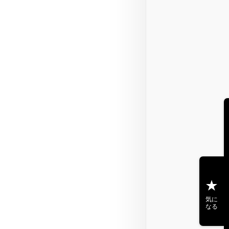
気に
なる