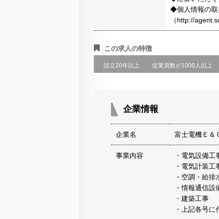
◆個人情報の取
（http://agen
この求人の特徴
設立20年以上
従業員数が1000人以上
企業情報
企業名
富士電機Ｅ＆
事業内容
・電気設備工
・電気計装工
・空調・給排
・情報通信設
・建築工事
・上記各号に