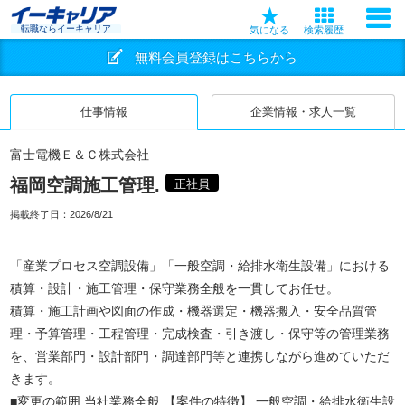
転職ならイーキャリア
気になる
検索履歴
無料会員登録はこちらから
仕事情報
企業情報・求人一覧
富士電機Ｅ＆Ｃ株式会社
福岡空調施工管理.
正社員
掲載終了日：
2026/8/21
「産業プロセス空調設備」「一般空調・給排水衛生設備」における
積算・設計・施工管理・保守業務全般を一貫してお任せ。
積算・施工計画や図面の作成・機器選定・機器搬入・安全品質管
理・予算管理・工程管理・完成検査・引き渡し・保守等の管理業務
を、営業部門・設計部門・調達部門等と連携しながら進めていただ
きます。
■変更の範囲:当社業務全般 【案件の特徴】 一般空調・給排水衛生設