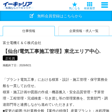
転職ならイーキャリア
気になる
検索履歴
無料会員登録はこちらから
仕事情報
企業情報・求人一覧
富士電機Ｅ＆Ｃ株式会社
【仙台/電気工事施工管理】東北エリア中心.
正社員
掲載終了日：
2026/8/21
「プラント電気工事」における積算・設計・施工管理・保守業務全
般を一貫してお任せ。
積算・施工計画や図面の作成・機器搬入・安全品質管理・予算管
理・工程管理・完成検査・引き渡し等の管理業務を、営業部門・調
達部門等と連携しながら進めていただきます。
■変更の範囲:当社業務全般 【案件の特徴】 産業プラント：水処理施