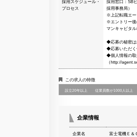
採用スケジュール・
採用窓口：SB
プロセス
採用事務局）
※上記転職エー
※エントリー後
マンキャピタル
◆応募の秘密は
◆応募いただく
◆個人情報の取
（http://agen
この求人の特徴
設立20年以上
従業員数が1000人以上
企業情報
企業名
富士電機Ｅ＆