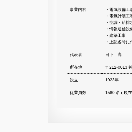
事業内容
・電気設備工
・電気計装工
・空調・給排
・情報通信設
・建築工事
・上記各号に
代表者
日下 高
所在地
〒212-00
設立
1923年
従業員数
1580 名 ( 現在