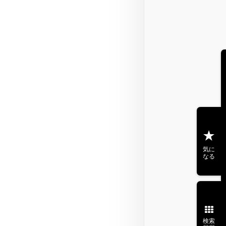
気に
なる
検索