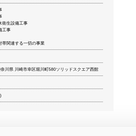
事
事
水衛生設備工事
備工事
付帯関連する一切の事業
13 神奈川県 川崎市幸区堀川町580ソリッドスクエア西館
)