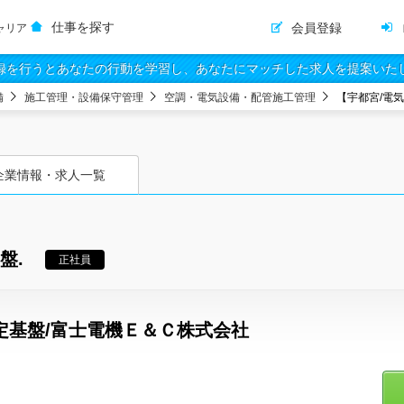
仕事を探す
会員登録
ャリア
録を行うとあなたの行動を学習し、あなたにマッチした求人を提案いた
備
施工管理・設備保守管理
空調・電気設備・配管施工管理
【宇都宮/電
企業情報・求人一覧
盤.
正社員
定基盤/富士電機Ｅ＆Ｃ株式会社