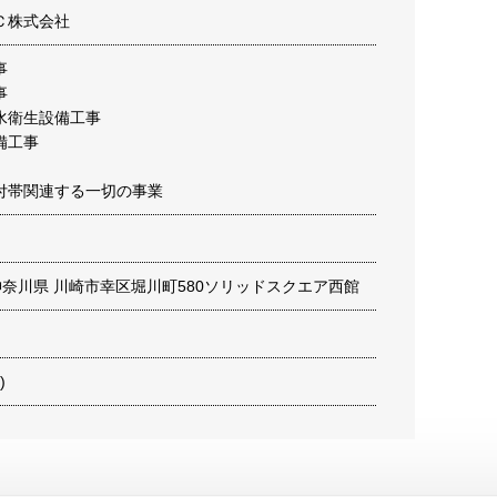
Ｃ株式会社
事
事
水衛生設備工事
備工事
付帯関連する一切の事業
13 神奈川県 川崎市幸区堀川町580ソリッドスクエア西館
)