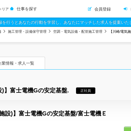
仕事を探す
会員登録
ャリア
録を行うとあなたの行動を学習し、あなたにマッチした求人を提案いた
備
施工管理・設備保守管理
空調・電気設備・配管施工管理
【川崎/電気
企業情報・求人一覧
設)】富士電機Gの安定基盤.
正社員
理施設)】富士電機Gの安定基盤/富士電機Ｅ