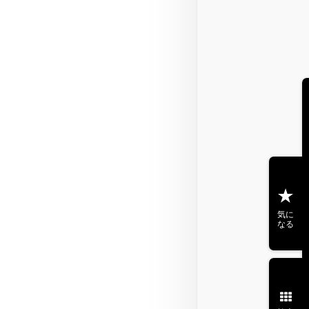
気に
なる