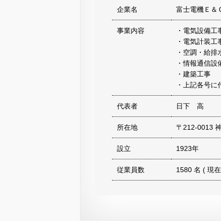
企業名
富士電機Ｅ＆
事業内容
・電気設備工
・電気計装工
・空調・給排
・情報通信設
・建築工事
・上記各号に
代表者
日下 高
所在地
〒212-00
設立
1923年
従業員数
1580 名 ( 現在