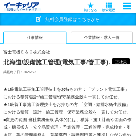
転職ならイーキャリア
気になる
検索履歴
無料会員登録はこちらから
仕事情報
企業情報・求人一覧
富士電機Ｅ＆Ｃ株式会社
北海道/設備施工管理(電気工事/管工事).
正社員
掲載終了日：
2026/8/21
★1級電気工事施工管理技士をお持ちの方：「プラント電気工事」
における積算/設計/施工管理/保守業務全般を一貫してお任せ。
★1級菅工事施工管理技士をお持ちの方:「空調・給排水衛生設備」
における積算・設計・施工管理・保守業務全般を一貫してお任せ。
■変更の範囲:当社業務全般 具体的には、積算・施工計画や図面の作
成・機器搬入・安全品質管理・予算管理・工程管理・完成検査・引
き渡し等の管理業務を、営業部門・調達部門等と連携しながら進め