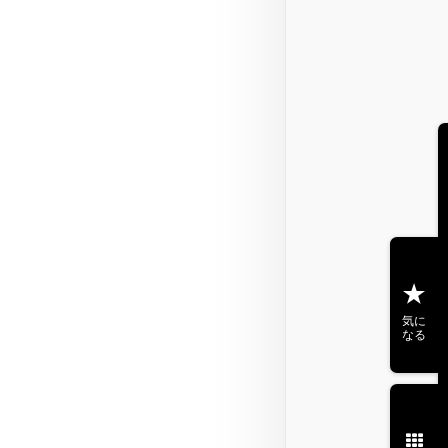
気に
なる