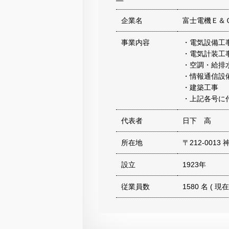
企業名
富士電機Ｅ＆
事業内容
・電気設備工
・電気計装工
・空調・給排
・情報通信設
・建築工事
・上記各号に
代表者
日下 高
所在地
〒212-00
設立
1923年
従業員数
1580 名 ( 現在