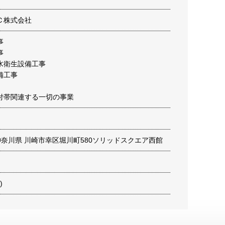
Ｃ株式会社
事
事
水衛生設備工事
備工事
付帯関連する一切の事業
13 神奈川県 川崎市幸区堀川町580ソリッドスクエア西館
)