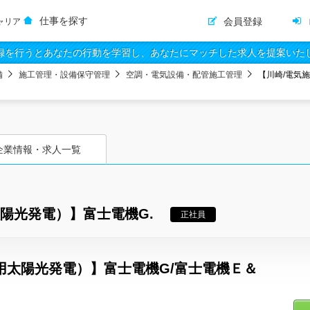
仕事を探す
会員登録
ャリア
録を行うとあなたの行動を学習し、あなたにマッチした求人を提案いた
備
施工管理・設備保守管理
空調・電気設備・配管施工管理
【川崎/電気
企業情報・求人一覧
陽光発電）】富士電機G.
正社員
用太陽光発電）】富士電機G/富士電機Ｅ＆