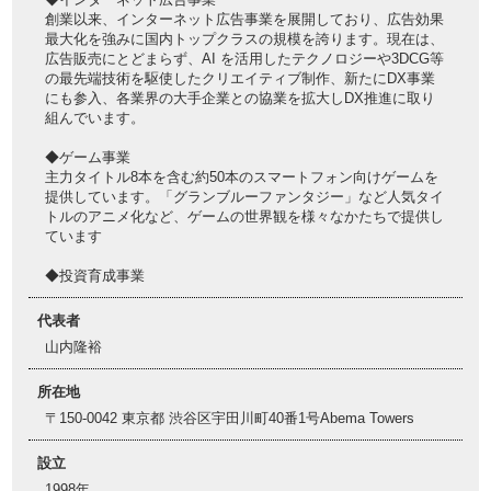
創業以来、インターネット広告事業を展開しており、広告効果
最大化を強みに国内トップクラスの規模を誇ります。現在は、
広告販売にとどまらず、AI を活用したテクノロジーや3DCG等
の最先端技術を駆使したクリエイティブ制作、新たにDX事業
にも参入、各業界の大手企業との協業を拡大しDX推進に取り
組んでいます。
◆ゲーム事業
主力タイトル8本を含む約50本のスマートフォン向けゲームを
提供しています。「グランブルーファンタジー」など人気タイ
トルのアニメ化など、ゲームの世界観を様々なかたちで提供し
ています
◆投資育成事業
代表者
山内隆裕
所在地
〒150-0042 東京都 渋谷区宇田川町40番1号Abema Towers
設立
1998年