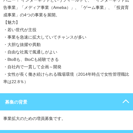
パニー！ インターネットというフィールドで、「インターネット広
告事業」「メディア事業（Ameba）」、「ゲーム事業」、「投資育
成事業」の4つの事業を展開。
【魅力】
・若い世代が主役
・事業を急速に拡大していてチャンスが多い
・大胆な抜擢や異動
・自由な社風で風通しがよい
・BtoBも、BtoCも経験できる
・自社内で一貫して企画～開発
・女性が長く働き続けられる職場環境（2014年時点で女性管理職比
率は22.8％）
募集の背景
事業拡大のための増員募集です。