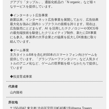
グアプリ「タップル」、通販化粧品の「N organic」など様々
なサービスを提供しています。
◆インターネット広告事業
創業以来、インターネット広告事業を展開しており、広告効果
最大化を強みに国内トップクラスの規模を誇ります。現在は、
広告販売にとどまらず、AI を活用したテクノロジーや3DCG等
の最先端技術を駆使したクリエイティブ制作、新たにDX事業
にも参入、各業界の大手企業との協業を拡大しDX推進に取り
組んでいます。
◆ゲーム事業
主力タイトル8本を含む約50本のスマートフォン向けゲームを
提供しています。「グランブルーファンタジー」など人気タイ
トルのアニメ化など、ゲームの世界観を様々なかたちで提供し
ています
◆投資育成事業
代表者
山内隆裕
所在地
〒150-0042 東京都 渋谷区宇田川町40番1号Abema Towers