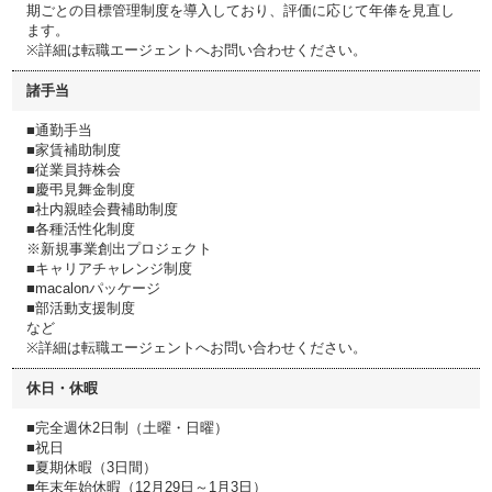
期ごとの目標管理制度を導入しており、評価に応じて年俸を見直し
ます。
※詳細は転職エージェントへお問い合わせください。
諸手当
■通勤手当
■家賃補助制度
■従業員持株会
■慶弔見舞金制度
■社内親睦会費補助制度
■各種活性化制度
※新規事業創出プロジェクト
■キャリアチャレンジ制度
■macalonパッケージ
■部活動支援制度
など
※詳細は転職エージェントへお問い合わせください。
休日・休暇
■完全週休2日制（土曜・日曜）
■祝日
■夏期休暇（3日間）
■年末年始休暇（12月29日～1月3日）