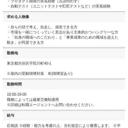
・プロダクト開発の実装経験（言語問わず）
・自動テスト（ユニットテストやE2Eテストなど）の実装経験
求める人物像
・自らの頭で考え、自走し、成長できる方
・市場を一緒につくっていく意志があり主体的かつハングリーな方
・「自身の職域へのこだわり」と「事業成果のための職域を超えた
動き」が同居できる方
勤務地
東京都渋谷区宇田川町40-1
※屋内の受動喫煙対策 有(喫煙室あり)
勤務時間
10:00-19:00
職種によっては裁量労働制適用
※詳細は転職エージェントへお問い合わせください。
給与
応相談 ※経験・能力を考慮の上、当社規定により優遇します。 ※半