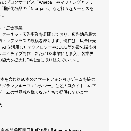
模のブログサービス「Ameba」やマッチングアプリ
通販化粧品の「N organic」など様々なサービスを
す。
ット広告事業
ンターネット広告事業を展開しており、広告効果最大
内トップクラスの規模を誇ります。現在は、広告販売
AI を活用したテクノロジーや3DCG等の最先端技術
リエイティブ制作、新たにDX事業にも参入、各業界
の協業を拡大しDX推進に取り組んでいます。
8本を含む約50本のスマートフォン向けゲームを提供
「グランブルーファンタジー」など人気タイトルのア
ゲームの世界観を様々なかたちで提供しています
業
 東京都 渋谷区宇田川町40番1号Abema Towers