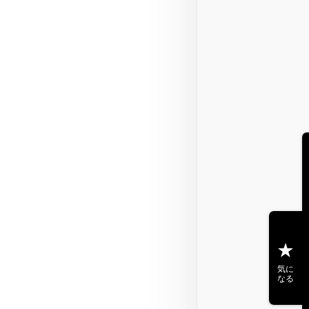
気に
なる