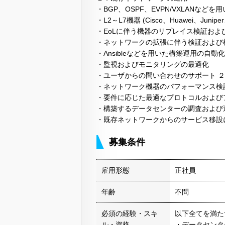
・BGP、OSPF、EVPN/VXLAN
・L2～L7機器 (Cisco、Huawei、Jun
・EoLに伴う機器のリプレイス検証およ
・ネットワークの拡張に伴う検証および
・Ansibleなどを用いた構築運用の自動化
・監視およびモニタリングの最適化
・ユーザからの問い合わせのサポート 
・ネットワーク機器のパフォーマンス検
・要件に応じた最適なプロトコルおよび
・構築するデータセンターの調査および
・既存ネットワークからのサービス移設
募集条件
雇用形態
正社員
年齢
不問
必須の経験・スキ
以下全てを満た
ル・資格
・データセンタ