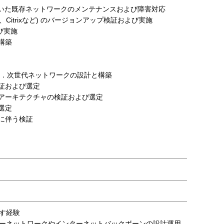
などを用いた既存ネットワークのメンテナンスおよび障害対応
iper、Citrixなど) のバージョンアップ検証および実施
び実施
構築
２．次世代ネットワークの設計と構築
証および選定
アーキテクチャの検証および選定
選定
に伴う検証
す経験
ーネットワークやインターネットバックボーンの設計運用