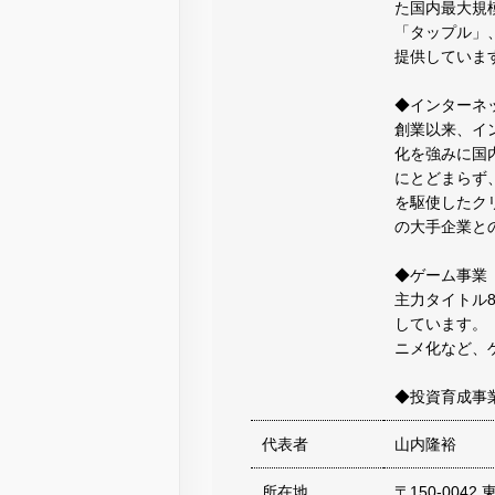
た国内最大規
「タップル」、
提供していま
◆インターネ
創業以来、イ
化を強みに国
にとどまらず、
を駆使したク
の大手企業と
◆ゲーム事業
主力タイトル
しています。
ニメ化など、
◆投資育成事
代表者
山内隆裕
所在地
〒150-0042