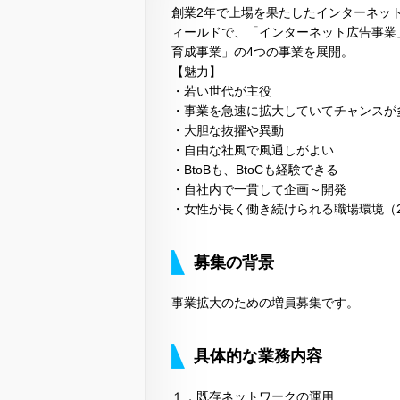
創業2年で上場を果たしたインターネッ
ィールドで、「インターネット広告事業」
育成事業」の4つの事業を展開。
【魅力】
・若い世代が主役
・事業を急速に拡大していてチャンスが
・大胆な抜擢や異動
・自由な社風で風通しがよい
・BtoBも、BtoCも経験できる
・自社内で一貫して企画～開発
・女性が長く働き続けられる職場環境（20
募集の背景
事業拡大のための増員募集です。
具体的な業務内容
１．既存ネットワークの運用