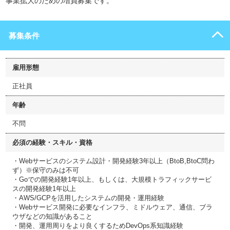
事業拡大のための増員募集です。
募集条件
雇用形態
正社員
年齢
不問
必須の経験・スキル・資格
・Webサービスのシステム設計・開発経験3年以上（BtoB,BtoC問わ
ず）※保守のみは不可
・Goでの開発経験1年以上、もしくは、大規模トラフィックサービ
スの開発経験1年以上
・AWS/GCPを活用したシステムの開発・運用経験
・Webサービス開発に必要なインフラ、ミドルウェア、通信、ブラ
ウザなどの知識があること
・開発、運用周りをより良くするためDevOps系知識経験