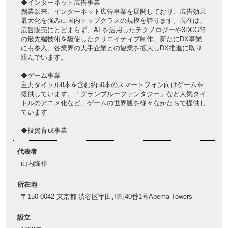
◆インターネット広告事業
創業以来、インターネット広告事業を展開しており、広告効果
最大化を強みに国内トップクラスの規模を誇ります。現在は、
広告販売にとどまらず、AI を活用したテクノロジーや3DCG等
の最先端技術を駆使したクリエイティブ制作、新たにDX事業
にも参入、各業界の大手企業との協業を拡大しDX推進に取り
組んでいます。
◆ゲーム事業
主力タイトル8本を含む約50本のスマートフォン向けゲームを
提供しています。「グランブルーファンタジー」など人気タイ
トルのアニメ化など、ゲームの世界観を様々なかたちで提供し
ています
◆投資育成事業
代表者
山内隆裕
所在地
〒150-0042 東京都 渋谷区宇田川町40番1号Abema Towers
設立