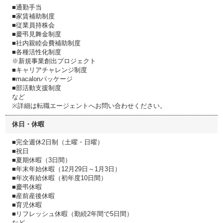
■通勤手当
■家賃補助制度
■従業員持株会
■慶弔見舞金制度
■社内親睦会費補助制度
■各種活性化制度
※新規事業創出プロジェクト
■キャリアチャレンジ制度
■macalonパッケージ
■部活動支援制度
など
※詳細は転職エージェントへお問い合わせください。
休日・休暇
■完全週休2日制（土曜・日曜）
■祝日
■夏期休暇（3日間）
■年末年始休暇（12月29日～1月3日）
■年次有給休暇（初年度10日間）
■慶弔休暇
■産前産後休暇
■育児休暇
■リフレッシュ休暇（勤続2年間で5日間）
など