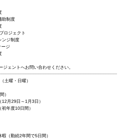
度
補助制度
度
プロジェクト
レンジ制度
ッケージ
度
ージェントへお問い合わせください。
制（土曜・日曜）
日間）
12月29日～1月3日）
（初年度10日間）
休暇（勤続2年間で5日間）