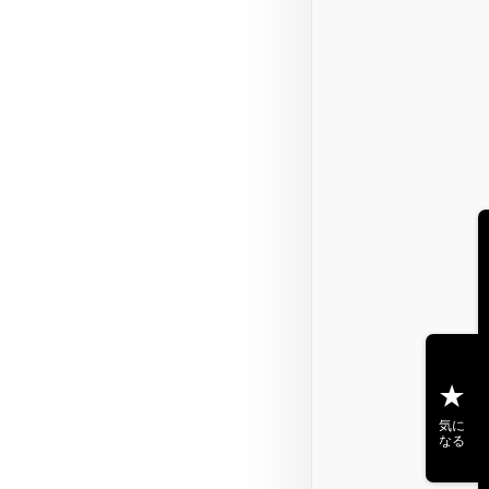
気に
なる