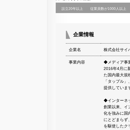
設立20年以上
従業員数が1000人以上
企業情報
企業名
株式会社サイ
事業内容
◆メディア事
2016年4月
た国内最大規
「タップル」、
提供していま
◆インターネ
創業以来、イ
化を強みに国
にとどまらず、
を駆使したク