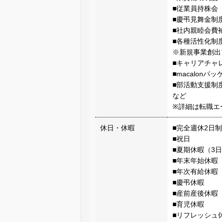
■従業員持株会
■慶弔見舞金制
■社内親睦会費
■各種活性化制
※新規事業創出
■キャリアチャ
■macalonパ
■部活動支援制
など
※詳細は転職エ
休日・休暇
■完全週休2日
■祝日
■夏期休暇（3
■年末年始休暇（
■年次有給休暇
■慶弔休暇
■産前産後休暇
■育児休暇
■リフレッシュ