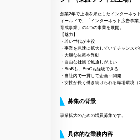
創業2年で上場を果たしたインターネッ
ィールドで、「インターネット広告事業」
育成事業」の4つの事業を展開。
【魅力】
・若い世代が主役
・事業を急速に拡大していてチャンスが
・大胆な抜擢や異動
・自由な社風で風通しがよい
・BtoBも、BtoCも経験できる
・自社内で一貫して企画～開発
・女性が長く働き続けられる職場環境（20
募集の背景
事業拡大のための増員募集です。
具体的な業務内容