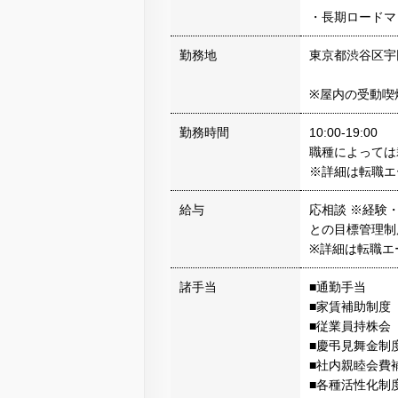
・長期ロードマ
勤務地
東京都渋谷区宇田川
※屋内の受動喫
勤務時間
10:00-19:00
職種によっては
※詳細は転職エ
給与
応相談 ※経験
との目標管理制
※詳細は転職エ
諸手当
■通勤手当
■家賃補助制度
■従業員持株会
■慶弔見舞金制
■社内親睦会費
■各種活性化制