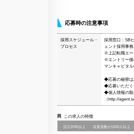
応募時の注意事項
採用スケジュール・
採用窓口：SB
プロセス
ェント採用事務
※上記転職エー
※エントリー後
マンキャピタル
◆応募の秘密は
◆応募いただく
◆個人情報の取
（http://agen
この求人の特徴
設立20年以上
従業員数が1000人以上