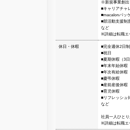
※新規事業創出
■キャリアチャ
■macalonパ
■部活動支援制
など
※詳細は転職エ
休日・休暇
■完全週休2日
■祝日
■夏期休暇（3
■年末年始休暇（
■年次有給休暇
■慶弔休暇
■産前産後休暇
■育児休暇
■リフレッシュ
など
社員一人ひとり
※詳細は転職エ