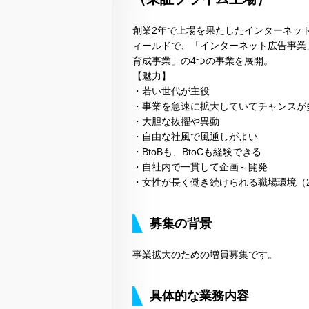
創業2年で上場を果たしたインターネッ
ィールドで、「インターネット広告事業」
育成事業」の4つの事業を展開。
【魅力】
・若い世代が主役
・事業を急速に拡大していてチャンスが
・大胆な抜擢や異動
・自由な社風で風通しがよい
・BtoBも、BtoCも経験できる
・自社内で一貫して企画～開発
・女性が長く働き続けられる職場環境（20
募集の背景
事業拡大のための増員募集です。
具体的な業務内容