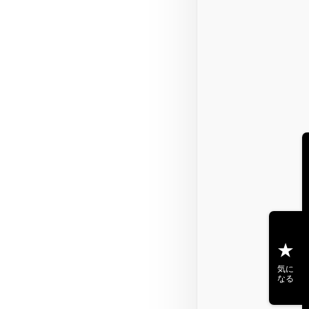
気に
なる