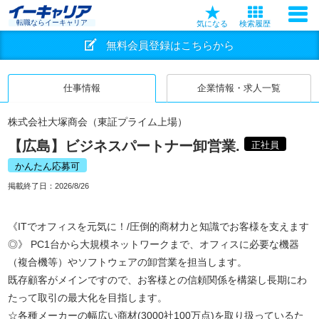
転職ならイーキャリア
気になる
検索履歴
無料会員登録はこちらから
仕事情報
企業情報・求人一覧
株式会社大塚商会（東証プライム上場）
【広島】ビジネスパートナー卸営業.
正社員
かんたん応募可
掲載終了日：
2026/8/26
《ITでオフィスを元気に！/圧倒的商材力と知識でお客様を支えます
◎》 PC1台から大規模ネットワークまで、オフィスに必要な機器
（複合機等）やソフトウェアの卸営業を担当します。
既存顧客がメインですので、お客様との信頼関係を構築し長期にわ
たって取引の最大化を目指します。
☆各種メーカーの幅広い商材(3000社100万点)を取り扱っているた