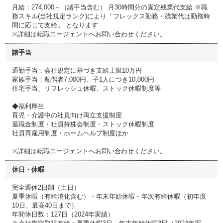
月給：274,000～（諸手当含む） 月30時間分の固定残業代支給 ※職
務スキル(当社規定ランク)により「フレックス勤務・残業代は勤務時
間に応じて支給」 となります
※詳細は転職エージェントへお問い合わせください。
諸手当
通勤手当：会社規定に基づき支給上限10万円
家族手当：配偶者7,000円、子1人につき10,000円
住宅手当、リフレッシュ休暇、ストック休暇制度等
◆福利厚生
育児・介護中の社員向け両立支援制度
退職金制度・社員持株会制度・ストック休暇制度
社員再雇用制度・ホームヘルプ制度ほか
※詳細は転職エージェントへお問い合わせください。
休日・休暇
完全週休2日制（土日）
夏季休暇（有給消化含む）・年末年始休暇・年次有給休暇（初年度
10日、最高40日まで）
年間休日数：127日（2024年実績）