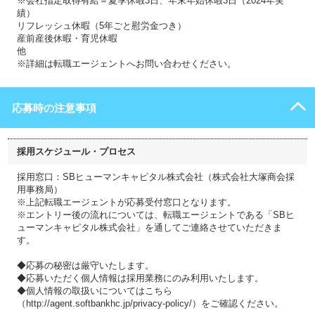
※会社指定取得有給＝夏季休暇3日、年末年始休暇3日（2024年実
績）
リフレッシュ休暇（5年ごと慰労金つき）
産前産後休暇・育児休暇
他
※詳細は転職エージェントへお問い合わせください。
応募時の注意事項
採用スケジュール・プロセス
採用窓口：SBヒューマンキャピタル株式会社（株式会社大塚商会採
用事務局）
※上記転職エージェントが応募受付窓口となります。
※エントリー後の流れについては、転職エージェントである「SBヒ
ューマンキャピタル株式会社」を通してご連絡させていただきま
す。
◆応募の秘密は厳守いたします。
◆応募いただく個人情報は採用業務にのみ利用いたします。
◆個人情報の取扱いについてはこちら
（http://agent.softbankhc.jp/privacy-policy/）をご確認ください。