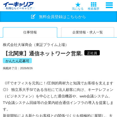
転職ならイーキャリア
気になる
検索履歴
無料会員登録はこちらから
仕事情報
企業情報・求人一覧
株式会社大塚商会（東証プライム上場）
【北関東】通信ネットワーク営業.
正社員
かんたん応募可
掲載終了日：
2026/8/26
《ITでオフィスを元気に！/圧倒的商材力と知識でお客様を支えます
◎》 独立系大手SIである当社にて法人顧客に向け、キーテレフォン
（ビジネスフォン）を中心とした通信機器や、web会議システム、
TV会議システム回線等の企業内総合通信インフラの導入を提案しま
す。
新規開拓による新たなお客様との関係づくりを積極的に展開し、大