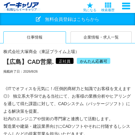
転職ならイーキャリア
気になる
検索履歴
無料会員登録はこちらから
仕事情報
企業情報・求人一覧
株式会社大塚商会（東証プライム上場）
【広島】CAD営業.
正社員
かんたん応募可
掲載終了日：
2026/8/26
《ITでオフィスを元気に！/圧倒的商材力と知識でお客様を支えます
◎》 独立系大手SIである当社にて、お客様の業務分析やヒアリング
を通して得た課題に対して、CADシステム（パッケージソフト）に
よる解決策を提案。
社内のエンジニアや技術の専門家と連携して活動します。
製造業や建築・建設業界向けにCADソフトやそれに付随するしシス
テムしなどの提案営業を担当いただきます。