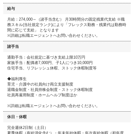
給与
月給：274,000～（諸手当含む） 月30時間分の固定残業代支給 ※職
務スキル(当社規定ランク)により「フレックス勤務・残業代は勤務時
間に応じて支給」 となります
※詳細は転職エージェントへお問い合わせください。
諸手当
通勤手当：会社規定に基づき支給上限10万円
家族手当：配偶者7,000円、子1人につき10,000円
住宅手当、リフレッシュ休暇、ストック休暇制度等
◆福利厚生
育児・介護中の社員向け両立支援制度
退職金制度・社員持株会制度・ストック休暇制度
社員再雇用制度・ホームヘルプ制度ほか
※詳細は転職エージェントへお問い合わせください。
休日・休暇
完全週休2日制（土日）
夏季休暇（有給消化含む）・年末年始休暇・年次有給休暇（初年度