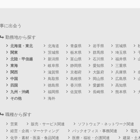
事に出会う
勤務地から探す
北海道・東北
北海道
青森県
岩手県
宮城県
関東
茨城県
栃木県
群馬県
埼玉県
北陸・甲信越
新潟県
富山県
石川県
福井県
東海
岐阜県
静岡県
愛知県
三重県
関西
滋賀県
京都府
大阪府
兵庫県
中国
鳥取県
島根県
岡山県
広島県
四国
徳島県
香川県
愛媛県
高知県
九州・沖縄
福岡県
佐賀県
長崎県
熊本県
その他
海外
職種から探す
営業
販売・サービス関連
ソフトウェア・ネットワーク関連
経営・企画・マーケティング
バックオフィス・事務関連
電気
化学・素材・医薬・食品関連
医療・福祉・介護関連
建築・土