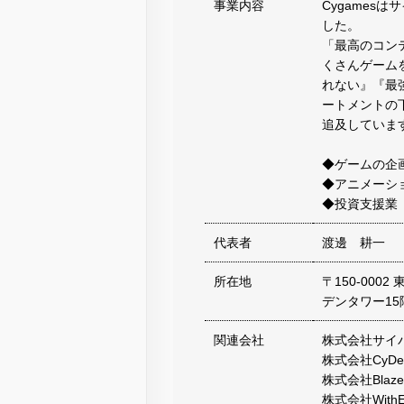
事業内容
Cygames
した。
「最高のコン
くさんゲーム
れない』『最
ートメントの
追及していま
◆ゲームの企
◆アニメーシ
◆投資支援業
代表者
渡邊 耕一
所在地
〒150-000
デンタワー15
関連会社
株式会社サイ
株式会社CyDesi
株式会社Blaze
株式会社WithEnt