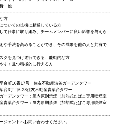
析 他
な方
についての技術に精通している方
して仕事に取り組み、チームメンバーに良い影響を与えら
術や手法を高めることができ、その成果を他の人と共有で
スクを見つけ遂行できる、能動的な方
やすく且つ積極的に行える方
平台町16番17号 住友不動産渋谷ガーデンタワー
葉台3丁目6-28住友不動産青葉台タワー
ガーデンタワー：屋内原則禁煙（加熱式たばこ専用喫煙室
産青葉台タワー：屋内原則禁煙（加熱式たばこ専用喫煙室
ージェントへお問い合わせください。