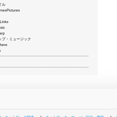
イル
sPictures
inks
ic
rp
ップ・ミュージック
ere
s