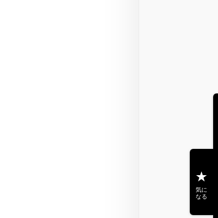
気に
なる