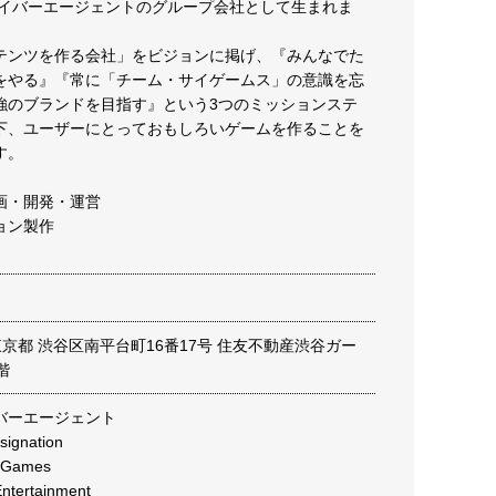
はサイバーエージェントのグループ会社として生まれま
テンツを作る会社」をビジョンに掲げ、『みんなでた
をやる』『常に「チーム・サイゲームス」の意識を忘
強のブランドを目指す』という3つのミッションステ
下、ユーザーにとっておもしろいゲームを作ることを
す。
画・開発・運営
ョン製作
2 東京都 渋谷区南平台町16番17号 住友不動産渋谷ガー
階
バーエージェント
gnation
Games
ertainment