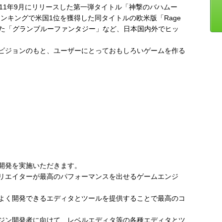
11年9月にリリースした第一弾タイトル「神撃のバハムー
の売上ランキングで米国1位を獲得した同タイトルの欧米版「Rage
リースした「グランブルーファンタジー」など、日本国内外でヒッ
ビジョンのもと、ユーザーにとっておもしろいゲームを作る
開発を実施いただきます。
エディタは「クリエイターが最高のパフォーマンスを出せるゲームエンジ
よく開発できるエディタとツールを提供することで最高のコ
ジン開発者に向けて、レベルエディタ等の各種エディタとツ