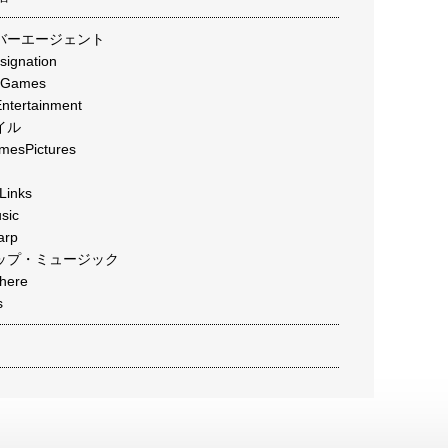
バーエージェント
gnation
Games
ertainment
イル
sPictures
inks
ic
rp
ップ・ミュージック
ere
s