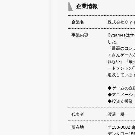
企業情報
企業名
株式会社Ｃｙ
事業内容
Cygames
した。
「最高のコン
くさんゲーム
れない』『最
ートメントの
追及していま
◆ゲームの企
◆アニメーシ
◆投資支援業
代表者
渡邊 耕一
所在地
〒150-000
デンタワー15