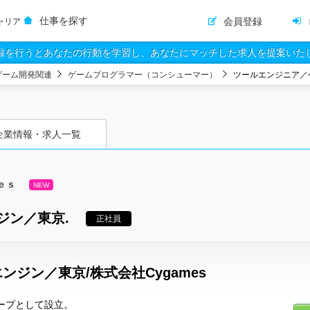
仕事を探す
会員登録
ャリア
録を行うとあなたの行動を学習し、あなたにマッチした求人を提案いた
ゲーム開発関連
ゲームプログラマー（コンシューマー）
ツールエンジニア／
企業情報・求人一覧
ｅｓ
NEW
ジン／東京.
正社員
ジン／東京/株式会社Cygames
ループとして設立。