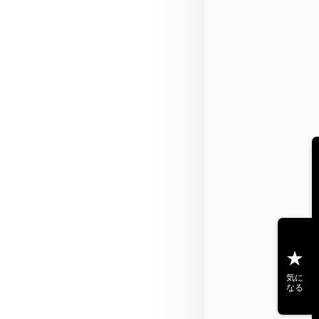
気に
なる