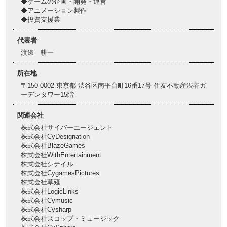
◆ゲームの企画・開発・運営
◆アニメーション製作
◆投資支援業
代表者
渡邊 耕一
所在地
〒150-0002 東京都 渋谷区南平台町16番17号 住友不動産渋谷ガ
ーデンタワー15階
関連会社
株式会社サイバーエージェント
株式会社CyDesignation
株式会社BlazeGames
株式会社WithEntertainment
株式会社シテイル
株式会社CygamesPictures
株式会社草薙
株式会社LogicLinks
株式会社Cymusic
株式会社Cysharp
株式会社スコップ・ミュージック