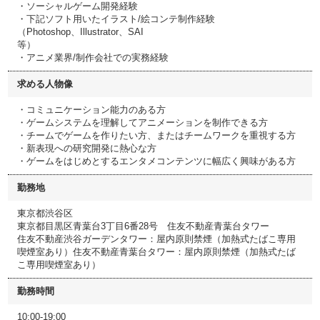
・ソーシャルゲーム開発経験
・下記ソフト用いたイラスト/絵コンテ制作経験
（Photoshop、Illustrator、SAI
等）
・アニメ業界/制作会社での実務経験
求める人物像
・コミュニケーション能力のある方
・ゲームシステムを理解してアニメーションを制作できる方
・チームでゲームを作りたい方、またはチームワークを重視する方
・新表現への研究開発に熱心な方
・ゲームをはじめとするエンタメコンテンツに幅広く興味がある方
勤務地
東京都渋谷区
東京都目黒区青葉台3丁目6番28号 住友不動産青葉台タワー
住友不動産渋谷ガーデンタワー：屋内原則禁煙（加熱式たばこ専用
喫煙室あり）住友不動産青葉台タワー：屋内原則禁煙（加熱式たば
こ専用喫煙室あり）
勤務時間
10:00-19:00