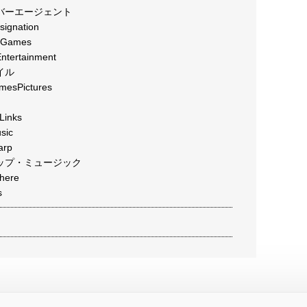
バーエージェント
gnation
Games
ertainment
イル
sPictures
inks
ic
rp
ップ・ミュージック
ere
s