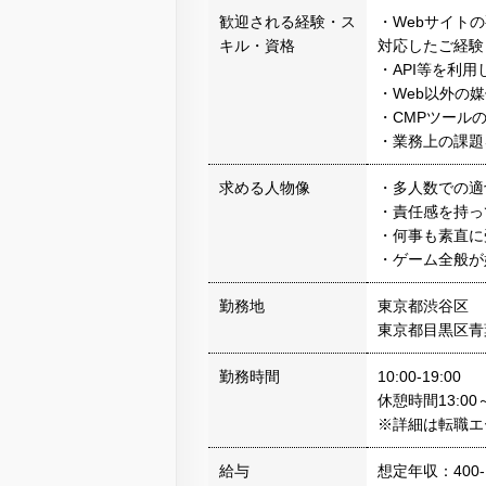
歓迎される経験・ス
・Webサイト
キル・資格
対応したご経験
・API等を利
・Web以外の
・CMPツール
・業務上の課題
求める人物像
・多人数での適
・責任感を持っ
・何事も素直に
・ゲーム全般が
勤務地
東京都渋谷区
東京都目黒区青
勤務時間
10:00-19:00
休憩時間13:00～
※詳細は転職エ
給与
想定年収：400-