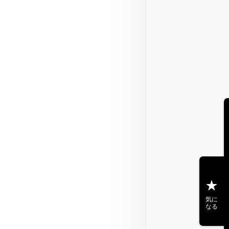
気に
なる