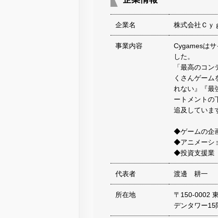
企業名
株式会社Ｃｙ
事業内容
Cygames
した。
「最高のコン
くさんゲーム
れない』『最
ートメントの
追及していま
◆ゲームの企
◆アニメーシ
◆投資支援業
代表者
渡邊 耕一
所在地
〒150-000
デンタワー15