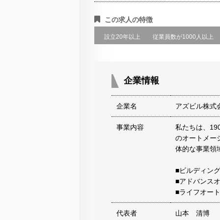
この求人の特徴
設立20年以上
従業員数が1000人以上
企業情報
企業名
アズビル株式
事業内容
私たちは、1
のオートメー
体的な事業領
■ビルディン
■アドバンス
■ライフオー
代表者
山本 清博