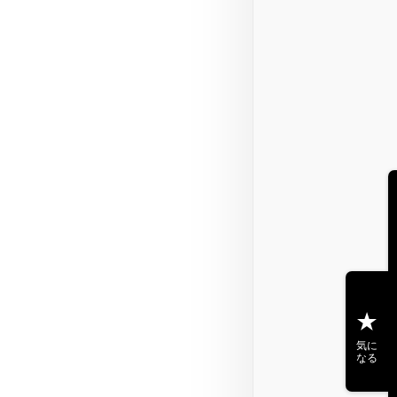
気に
なる