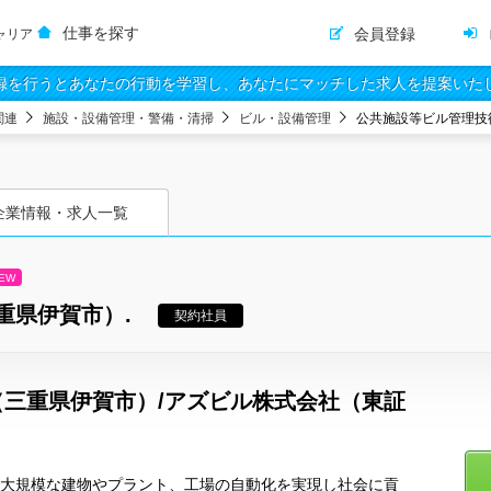
仕事を探す
会員登録
ャリア
録を行うとあなたの行動を学習し、あなたにマッチした求人を提案いた
関連
施設・設備管理・警備・清掃
ビル・設備管理
公共施設等ビル管理技
企業情報・求人一覧
EW
重県伊賀市）.
契約社員
三重県伊賀市）/アズビル株式会社（東証
術で大規模な建物やプラント、工場の自動化を実現し社会に貢