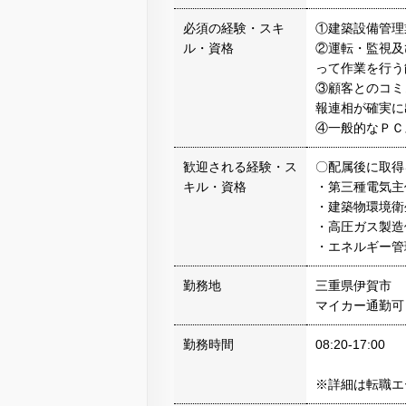
必須の経験・スキ
①建築設備管理
ル・資格
②運転・監視及
って作業を行う
③顧客とのコミ
報連相が確実に
④一般的なＰＣ
歓迎される経験・ス
〇配属後に取得
キル・資格
・第三種電気主
・建築物環境衛
・高圧ガス製造
・エネルギー管
勤務地
三重県伊賀市
マイカー通勤可
勤務時間
08:20-17:00
※詳細は転職エ