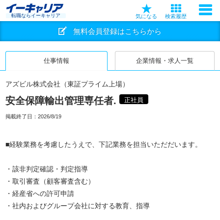
転職ならイーキャリア
気になる
検索履歴
無料会員登録はこちらから
仕事情報
企業情報・求人一覧
アズビル株式会社（東証プライム上場）
安全保障輸出管理専任者.
正社員
掲載終了日：
2026/8/19
■経験業務を考慮したうえで、下記業務を担当いただだいます。
・該非判定確認・判定指導
・取引審査（顧客審査含む）
・経産省への許可申請
・社内およびグループ会社に対する教育、指導